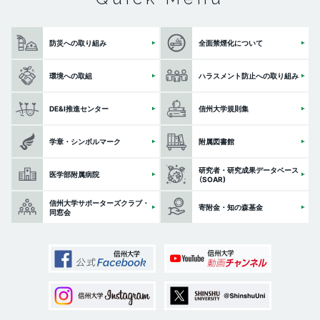
防災への取り組み
全面禁煙化について
環境への取組
ハラスメント防止への取り組み
DE&I推進センター
信州大学規則集
学章・シンボルマーク
附属図書館
研究者・研究成果データベース
医学部附属病院
（SOAR)
信州大学サポーターズクラブ・
寄附金・知の森基金
同窓会