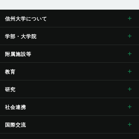
信州大学に
ついて
信州大学について トップ
学部・大学院
学長メッセージ
学部・大学院 トップ
附属施設等
学長メッセージ トップ
大学概要・理念
人文学部
総合博物館
教育
入学式学長式辞
大学概要・理念 トップ
信州大学の方針・取組
教育学部
附属図書館
教育 トップ
研究
卒業式学長告辞
理念・目標
信州大学の方針・取組 トップ
キャンパス案内
経法学部
医学部附属病院
教育ハイライト
研究 トップ
社会連携
歴代学長
大学の概要
信州大学長期ビジョン“VISION2030”
キャンパス案内 トップ
広報・刊行物
理学部
教育学部附属志賀自然教育研究施設
教育に関する目標と方針
研究ハイライト
社会連携 トップ
国際交流
歴史・沿革
グレーター・ユニバーシティ・ビジョン
松本キャンパス
広報・刊行物 トップ
情報公開
医学部
教育学部附属次世代型学び研究開発センター
教育に関する目標と方針 トップ
教育の特色