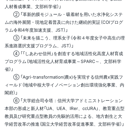
人材養成事業、文部科学省）」
② 「革新的膜モジュール・吸着材を用いた水浄化システ
ムの海外展開・現地定着普及に向けた継続的実証（COIプログ
ラム令和4年度加速支援、JST）」
③ 「未来を描こう、理系女子（令和４年度女子中高生の理
系進路選択支援プログラム、JST）」
④ 「「しあわせ信州」を創造する地域活性化高度人材育成
プログラム（地域活性化人材育成事業～SPARC～、文部科学
省）」
⑤ 「Agri-transformation(農x)を実現する信州農x実践フ
ィールド（地域中核大学イノベーション創出環境強化事業、内
閣府）」
⑥ 「大学総合司令塔：信州大学アドミニストレーション
本部の形成と新人材「UA、UEA、IRer、ccURA」、教育重点型
教員及び研究重点型教員の先駆的活用による、地方創生と大
学経営改革の推進（国立大学経営改革促進事業、文部科学省）」