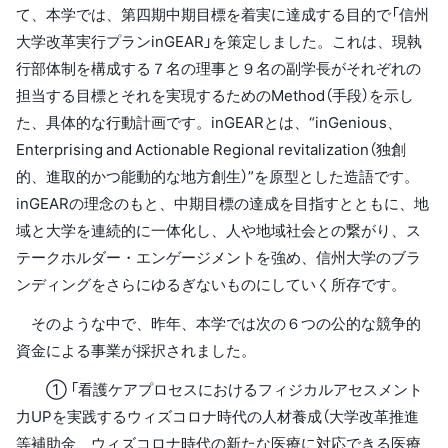
て、本学では、第四期中期目標を着実に達成する目的で「信州
大学改革実行プランinGEAR」を策定しました。これは、現執
行部体制を構成する７名の理事と９名の副学長がそれぞれの
担当する目標とそれを実現するためのMethod（手段）を示し
た、具体的な行動計画です。inGEARとは、“inGenious、
Enterprising and Actionable Regional revitalization（独創
的、進取的かつ能動的な地方創生）”を原型とした造語です。
inGEARの理念のもと、中期目標の達成を目指すとともに、地
域と大学を連続的に一体化し、人や地域社会との繋がり、ス
テークホルダー・エンゲージメントを強め、信州大学のブラ
ンディングをさらにゆるぎないものにしていく所存です。
そのような中で、昨年、本学では次の６つの公的な競争的
資金による事業が採択されました。
① 「看護ケアプロセスにおけるフィジカルアセスメント
力UPを実践するウィズコロナ時代の人材養成（大学改革推進
等補助金、ウィズコロナ時代の新たな医療に対応できる医療