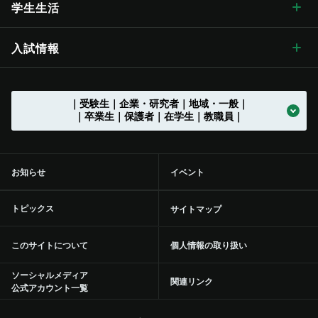
アクア・リジェネレーション機構
社会連携の目標と特色
国際交流 トップ
学生生活
歴史・沿革 トップ
学章・シンボルマーク
【グローバル版】グレーター・ユニバーシティ・ ビジョン
長野（教育）キャンパス
刊行物
情報公開 トップ
採用情報
工学部
教育学部附属学校
学位授与の方針
教育の特色 トップ
シラバス
（ディプロマ・ポリシー）
先鋭領域融合研究群
地域における連携活動
グローバル化に向けた
目標と取り組み
（VGSU Global）
学生生活 トップ
入試情報
大学の歴史
学章・シンボルマーク
信州大学歌
長野（工学）キャンパス
広報誌「信大NOW」
法人に関する情報
採用情報 トップ
トップ
農学部
附属幼稚園
理学部附属湖沼高地教育研究センター
教育課程編成・実施の方針
学部を越えた共通教育
グローバル教育
（カリキュラム･ポリシー）
社会実装研究クラスター
地域における連携活動
地域の方に向けた
公開講座等
トップ
グローバル化推進センター
中期目標・中期計画 /
学生総合支援センターの
アクションプラン（行動計画）
利用
入試情報 トップ
｜受験生｜企業・研究者｜地域・一般｜
大学の沿革
学章等データの使用について
組織一覧
伊那キャンパス
広報誌「信大NOW」
ソーシャルメディア
法人に関する情報 トップ
法人文書の情報公開
お知らせ一覧
トップ
公式アカウント一覧
繊維学部
附属長野小学校
農学部附属アルプス圏フィールド科学教育研究センター
入学者受入れの方針
環境マインドの育成
キャリア教育
（アドミッション･ポリシー）
社会実装研究クラスター トップ
共同研究・受託研究
（産学連携）のご案内
｜卒業生｜保護者｜在学生｜教職員｜
地域との連携協定
地域の方に向けた
教職員の兼業について
公開講座等 トップ
留学支援
中期目標・中期計画 /
大学改革
学生総合支援センターの
授業料免除・奨学金
アクションプラン（行動計画）
利用 トップ
トップ
学部入試案内（入試情報ポータル）
沿革図
シンボルマーク・スクールカラー制定の歴史
役員等一覧
上田キャンパス
広報誌「信大NOW」
動画チャンネル
役員等一覧
個人情報保護に関する情報
募集終了情報一覧
バックナンバー
全学教育センター
附属松本小学校
学修成果の評価に関する方針
信州の地域性を活かした
共通教育
実践教育
（アセスメント・ポリシー）
バイオメディカル研究所
共同研究・受託研究
共創研究クラスターおよび共創研究所
（産学連携）のご案内 トップ
地域防災減災センター
市民開放授業
施設利用について
留学支援 トップ
信州留学生就職促進プログラム『留JOB信州』
中期目標・中期計画 /
事務執行組織のデザイン ステートメント
センターからのお知らせ
学生寮
各評価結果
受験生向け「学び検索ナビ」
お知らせ
イベント
部局等別の沿革
役員等一覧 トップ
国立大学法人信州大学
松本附属学校園
動画チャンネル
組織一覧
教育・研究に関する情報
事務・技術系職員採用情報
トップ
規則集
大学院
附属長野中学校
歴史と伝統に基づいた
教育の質向上に向けた取り組み
人材づくり
社会基盤研究所
産学連携の手続きやメリットを知りたい（産学連携ガイド）
研究の目標と特色
「揺れやすさマップ」を活かして地震に備える
出前講座
施設利用について トップ
共同研究・受託研究
（産学連携）のご案内
留学生サポート
国際学術交流協定締結機関一覧
信州大学改革実行プラン
大学の取り組み
年間行事
課外活動・サークル
inGEAR
大学院入試案内
トピックス
サイトマップ
大学の歴史資料
学長
信州大学サポーターズクラブ・同窓会
長野附属学校
新着動画一覧
ガバナンス・コードにかかる適合状況等
教育・研究に関する情報 トップ
環境報告書
附属松本中学校
特色のある教育プログラム
リカレント学習プログラム推進本部
繊維科学研究所
産学連携を推進する組織の活動内容を知りたい（学術研究・産
インキュベーション施設の利用について
信州リビング・ラボ
オンデマンド配信講座
附属図書館
環境への取り組み
信州大学から海外へ
ミッションの再定義
大学の取り組み トップ
学生保険
学内ネットワークの利用
このサイトについて
個人情報の取り扱い
学官連携推進機構（SUIRLO））
理事（総括（プロボスト）担当）
信州大学サポーターズクラブ・同窓会 トップ
大学の施設について
業務方法書
教育・研究の目的
広報・刊行物
（環境施設部）
附属特別支援学校
信州データサイエンスプログラム
リカレント学習プログラム推進本部
教育プロジェクト
トップ
山岳科学研究拠点
インキュベーション施設の利用について トップ
研究プロジェクト
産学連携による観光産業の中核人材育成・強化事業
オンデマンド配信講座 トップ
青少年のための科学の祭典
医学部附属病院
統合報告書
海外から信州大学へ
ソーシャルメディア
信州大学行動規範
交通機関の学生割引
学内ネットワークの利用 トップ
附属図書館の利用
関連リンク
信州大学の保有特許について知りたい（保有特許一覧）
公式アカウント一覧
理事（教学グローバル担当）
信州大学サポーターズクラブ
点検・評価
組織一覧
統合報告書
開講中のプログラム
教育プロジェクト トップ
教育・学生支援組織等に
ついて
次世代空モビリティシステム研究拠点
信州科学技術総合振興センター（SASTec）（長野（工学）キャン
研究プロジェクト トップ
研究・産学官連携推進組織等について
100年企業創出プログラム-地域中小企業人材確保支援等事
2020年度分
ひらめき☆ときめきサイエンス
自然科学館
地域医療（医学部附属病院）
信州大学教職員人材育成基本方針等
証明書自動発行機
学内ポータル ACSU
附属図書館の利用 トップ
健康管理・相談窓口