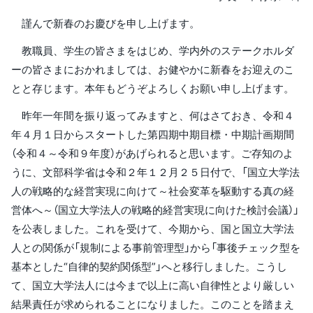
謹んで新春のお慶びを申し上げます。
教職員、学生の皆さまをはじめ、学内外のステークホルダ
ーの皆さまにおかれましては、お健やかに新春をお迎えのこ
とと存じます。本年もどうぞよろしくお願い申し上げます。
昨年一年間を振り返ってみますと、何はさておき、令和４
年４月１日からスタートした第四期中期目標・中期計画期間
（令和４～令和９年度）があげられると思います。ご存知のよ
うに、文部科学省は令和２年１２月２５日付で、「国立大学法
人の戦略的な経営実現に向けて～社会変革を駆動する真の経
営体へ～（国立大学法人の戦略的経営実現に向けた検討会議）」
を公表しました。これを受けて、今期から、国と国立大学法
人との関係が「規制による事前管理型」から「事後チェック型を
基本とした“自律的契約関係型”」へと移行しました。こうし
て、国立大学法人には今まで以上に高い自律性とより厳しい
結果責任が求められることになりました。このことを踏まえ