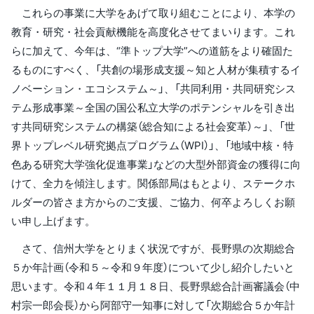
これらの事業に大学をあげて取り組むことにより、本学の
教育・研究・社会貢献機能を高度化させてまいります。これ
らに加えて、今年は、“準トップ大学”への道筋をより確固た
るものにすべく、「共創の場形成支援～知と人材が集積するイ
ノベーション・エコシステム～」、「共同利用・共同研究シス
テム形成事業～全国の国公私立大学のポテンシャルを引き出
す共同研究システムの構築（総合知による社会変革）～」、「世
界トップレベル研究拠点プログラム（WPI）」、「地域中核・特
色ある研究大学強化促進事業」などの大型外部資金の獲得に向
けて、全力を傾注します。関係部局はもとより、ステークホ
ルダーの皆さま方からのご支援、ご協力、何卒よろしくお願
い申し上げます。
さて、信州大学をとりまく状況ですが、長野県の次期総合
５か年計画（令和５～令和９年度）について少し紹介したいと
思います。令和４年１１月１８日、長野県総合計画審議会（中
村宗一郎会長）から阿部守一知事に対して「次期総合５か年計