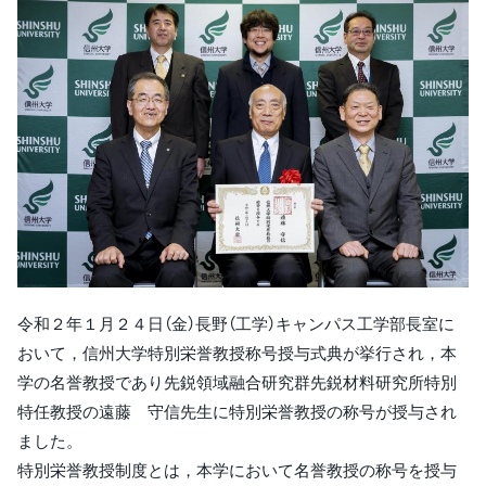
令和２年１月２４日（金）長野（工学）キャンパス工学部長室に
おいて，信州大学特別栄誉教授称号授与式典が挙行され，本
学の名誉教授であり先鋭領域融合研究群先鋭材料研究所特別
特任教授の遠藤 守信先生に特別栄誉教授の称号が授与され
ました。
特別栄誉教授制度とは，本学において名誉教授の称号を授与