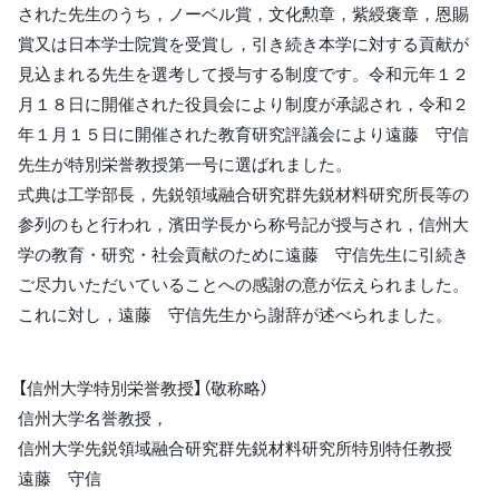
された先生のうち，ノーベル賞，文化勲章，紫綬褒章，恩賜
賞又は日本学士院賞を受賞し，引き続き本学に対する貢献が
見込まれる先生を選考して授与する制度です。令和元年１２
月１８日に開催された役員会により制度が承認され，令和２
年１月１５日に開催された教育研究評議会により遠藤 守信
先生が特別栄誉教授第一号に選ばれました。
式典は工学部長，先鋭領域融合研究群先鋭材料研究所長等の
参列のもと行われ，濱田学長から称号記が授与され，信州大
学の教育・研究・社会貢献のために遠藤 守信先生に引続き
ご尽力いただいていることへの感謝の意が伝えられました。
これに対し，遠藤 守信先生から謝辞が述べられました。
【信州大学特別栄誉教授】（敬称略）
信州大学名誉教授，
信州大学先鋭領域融合研究群先鋭材料研究所特別特任教授
遠藤 守信