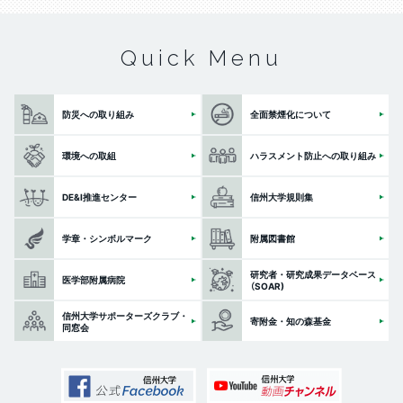
Quick Menu
防災への取り組み
全面禁煙化について
環境への取組
ハラスメント防止への取り組み
DE&I推進センター
信州大学規則集
学章・シンボルマーク
附属図書館
研究者・研究成果データベース
医学部附属病院
（SOAR)
信州大学サポーターズクラブ・
寄附金・知の森基金
同窓会