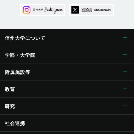
信州大学に
ついて
信州大学について トップ
学部・大学院
学長メッセージ
学部・大学院 トップ
附属施設等
学長メッセージ トップ
大学概要・理念
人文学部
総合博物館
教育
入学式学長式辞
大学概要・理念 トップ
信州大学の方針・取組
教育学部
附属図書館
教育 トップ
研究
卒業式学長告辞
理念・目標
信州大学の方針・取組 トップ
キャンパス案内
経法学部
医学部附属病院
教育ハイライト
研究 トップ
社会連携