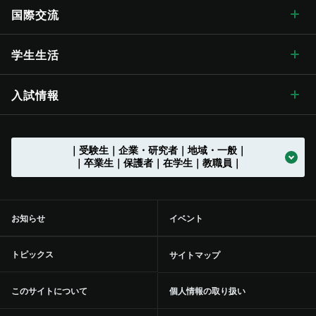
歴代学長
大学の概要
信州大学長期ビジョン“VISION2030”
キャンパス案内 トップ
広報・刊行物
理学部
教育学部附属志賀自然教育研究施設
教育に関する目標と方針
研究ハイライト
社会連携 トップ
国際交流
歴史・沿革
グレーター・ユニバーシティ・ビジョン
松本キャンパス
広報・刊行物 トップ
情報公開
医学部
教育学部附属次世代型学び研究開発センター
教育に関する目標と方針 トップ
教育の特色
アクア・リジェネレーション機構
社会連携の目標と特色
国際交流 トップ
学生生活
歴史・沿革 トップ
学章・シンボルマーク
【グローバル版】グレーター・ユニバーシティ・ ビジョン
長野（教育）キャンパス
刊行物
情報公開 トップ
採用情報
工学部
教育学部附属学校
学位授与の方針
教育の特色 トップ
シラバス
（ディプロマ・ポリシー）
先鋭領域融合研究群
地域における連携活動
グローバル化に向けた
目標と取り組み
（VGSU Global）
学生生活 トップ
入試情報
大学の歴史
学章・シンボルマーク
信州大学歌
長野（工学）キャンパス
広報誌「信大NOW」
法人に関する情報
採用情報 トップ
トップ
農学部
附属幼稚園
理学部附属湖沼高地教育研究センター
教育課程編成・実施の方針
学部を越えた共通教育
グローバル教育
（カリキュラム･ポリシー）
社会実装研究クラスター
地域における連携活動
地域の方に向けた
公開講座等
トップ
グローバル化推進センター
中期目標・中期計画 /
学生総合支援センターの
アクションプラン（行動計画）
利用
入試情報 トップ
｜受験生｜企業・研究者｜地域・一般｜
大学の沿革
学章等データの使用について
組織一覧
伊那キャンパス
広報誌「信大NOW」
ソーシャルメディア
法人に関する情報 トップ
法人文書の情報公開
お知らせ一覧
トップ
公式アカウント一覧
繊維学部
附属長野小学校
農学部附属アルプス圏フィールド科学教育研究センター
入学者受入れの方針
環境マインドの育成
キャリア教育
（アドミッション･ポリシー）
社会実装研究クラスター トップ
共同研究・受託研究
（産学連携）のご案内
｜卒業生｜保護者｜在学生｜教職員｜
地域との連携協定
地域の方に向けた
教職員の兼業について
公開講座等 トップ
留学支援
中期目標・中期計画 /
大学改革
学生総合支援センターの
授業料免除・奨学金
アクションプラン（行動計画）
利用 トップ
トップ
学部入試案内（入試情報ポータル）
沿革図
シンボルマーク・スクールカラー制定の歴史
役員等一覧
上田キャンパス
広報誌「信大NOW」
動画チャンネル
役員等一覧
個人情報保護に関する情報
募集終了情報一覧
バックナンバー
全学教育センター
附属松本小学校
学修成果の評価に関する方針
信州の地域性を活かした
共通教育
実践教育
（アセスメント・ポリシー）
バイオメディカル研究所
共同研究・受託研究
共創研究クラスターおよび共創研究所
（産学連携）のご案内 トップ
地域防災減災センター
市民開放授業
施設利用について
留学支援 トップ
信州留学生就職促進プログラム『留JOB信州』
中期目標・中期計画 /
事務執行組織のデザイン ステートメント
センターからのお知らせ
学生寮
各評価結果
受験生向け「学び検索ナビ」
お知らせ
イベント
部局等別の沿革
役員等一覧 トップ
国立大学法人信州大学
松本附属学校園
動画チャンネル
組織一覧
教育・研究に関する情報
事務・技術系職員採用情報
トップ
規則集
大学院
附属長野中学校
歴史と伝統に基づいた
教育の質向上に向けた取り組み
人材づくり
社会基盤研究所
産学連携の手続きやメリットを知りたい（産学連携ガイド）
研究の目標と特色
「揺れやすさマップ」を活かして地震に備える
出前講座
施設利用について トップ
共同研究・受託研究
（産学連携）のご案内
留学生サポート
国際学術交流協定締結機関一覧
信州大学改革実行プラン
大学の取り組み
年間行事
課外活動・サークル
inGEAR
大学院入試案内
トピックス
サイトマップ
大学の歴史資料
学長
信州大学サポーターズクラブ・同窓会
長野附属学校
新着動画一覧
ガバナンス・コードにかかる適合状況等
教育・研究に関する情報 トップ
環境報告書
附属松本中学校
特色のある教育プログラム
リカレント学習プログラム推進本部
繊維科学研究所
産学連携を推進する組織の活動内容を知りたい（学術研究・産
インキュベーション施設の利用について
信州リビング・ラボ
オンデマンド配信講座
附属図書館
環境への取り組み
信州大学から海外へ
ミッションの再定義
大学の取り組み トップ
学生保険
学内ネットワークの利用
このサイトについて
個人情報の取り扱い
学官連携推進機構（SUIRLO））
理事（総括（プロボスト）担当）
信州大学サポーターズクラブ・同窓会 トップ
大学の施設について
業務方法書
教育・研究の目的
広報・刊行物
（環境施設部）
附属特別支援学校
信州データサイエンスプログラム
リカレント学習プログラム推進本部
教育プロジェクト
トップ
山岳科学研究拠点
インキュベーション施設の利用について トップ
研究プロジェクト