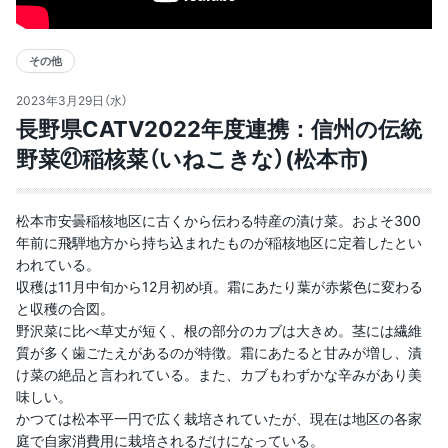
その他
2023年3月29日（水）
長野県CATV2022年度連携：信州の伝統
野菜㉑稲核菜（いねこきな）(松本市)
松本市安曇稲核地区に古くから伝わる特産の漬け菜。およそ300
年前に飛騨地方から持ち込まれたものが稲核地区に定着したとい
われている。
収穫は11月中旬から12月初め頃。霜にあたり葉が赤紫色に変わる
と収穫の合図。
野沢菜に比べ草丈が短く、根の部分のカブは大きめ。茎には繊維
質が多く歯ごたえがあるのが特徴。霜にあたると甘みが増し、漬
け菜の絶品と言われている。また、カブもわずかな辛みがあり美
味しい。
かつては松本平一円で広く栽培されていたが、現在は地区の各家
庭で自家消費用に栽培されるだけになっている。