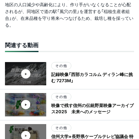
地区の人口減少や高齢化により、作り手がいなくなることが心配
されるが、同地区で道の駅「風穴の里」を運営する「稲核生産者組
合」が、在来品種を守り将来へつなげるため、栽培し種を採ってい
る。
関連する動画
その他
記録映像「西部カラコルム ディラン峰に挑
む 7273M」
その他
映像で残す信州の伝統野菜映像アーカイブ
ス2025 未来へのメッセージ
その他
信州大学×長野県ケーブルテレビ協議会 特