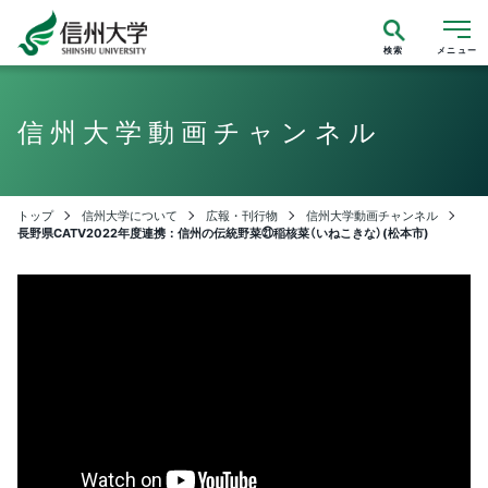
検索
メニュー
信州大学動画チャンネル
トップ
信州大学について
広報・刊行物
信州大学動画チャンネル
長野県CATV2022年度連携：信州の伝統野菜㉑稲核菜（いねこきな）(松本市)