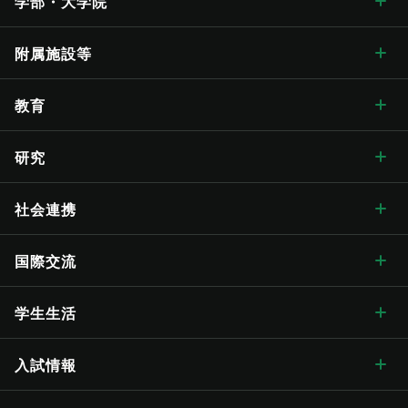
学部・大学院
学長メッセージ
学部・大学院 トップ
附属施設等
学長メッセージ トップ
大学概要・理念
人文学部
総合博物館
教育
入学式学長式辞
大学概要・理念 トップ
信州大学の方針・取組
教育学部
附属図書館
教育 トップ
研究
卒業式学長告辞
理念・目標
信州大学の方針・取組 トップ
キャンパス案内
経法学部
医学部附属病院
教育ハイライト
研究 トップ
社会連携
歴代学長
大学の概要
信州大学長期ビジョン“VISION2030”
キャンパス案内 トップ
広報・刊行物
理学部
教育学部附属志賀自然教育研究施設
教育に関する目標と方針
研究ハイライト
社会連携 トップ
国際交流
歴史・沿革
グレーター・ユニバーシティ・ビジョン
松本キャンパス
広報・刊行物 トップ
情報公開
医学部
教育学部附属次世代型学び研究開発センター
教育に関する目標と方針 トップ
教育の特色
アクア・リジェネレーション機構
社会連携の目標と特色
国際交流 トップ
学生生活
歴史・沿革 トップ
学章・シンボルマーク
【グローバル版】グレーター・ユニバーシティ・ ビジョン
長野（教育）キャンパス
刊行物
情報公開 トップ
採用情報
工学部
教育学部附属学校
学位授与の方針
教育の特色 トップ
シラバス
（ディプロマ・ポリシー）
先鋭領域融合研究群
地域における連携活動
グローバル化に向けた
目標と取り組み
（VGSU Global）
学生生活 トップ
入試情報
大学の歴史
学章・シンボルマーク
信州大学歌
長野（工学）キャンパス
広報誌「信大NOW」
法人に関する情報
採用情報 トップ
トップ
農学部
附属幼稚園
理学部附属湖沼高地教育研究センター
教育課程編成・実施の方針
学部を越えた共通教育
グローバル教育
（カリキュラム･ポリシー）
社会実装研究クラスター
地域における連携活動
地域の方に向けた
公開講座等
トップ