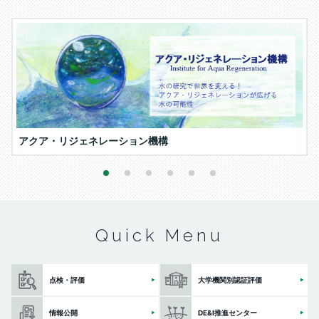
アクア・リジェネレーション機構
1
2
3
4
5
6
Quick Menu
点検・評価
大学機関別認証評価
情報公開
DE&I推進センター