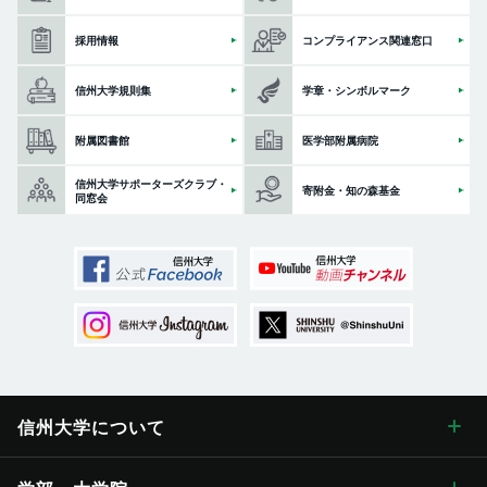
採用情報
コンプライアンス関連窓口
信州大学規則集
学章・シンボルマーク
附属図書館
医学部附属病院
信州大学サポーターズクラブ・
寄附金・知の森基金
同窓会
信州大学に
ついて
信州大学について トップ