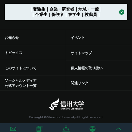
グローバル化推進センター
中期目標・中期計画 /
学生総合支援センターの
アクションプラン（行動計画）
利用
入試情報 トップ
｜受験生｜企業・研究者｜地域・一般｜
大学の沿革
学章等データの使用について
組織一覧
伊那キャンパス
広報誌「信大NOW」
ソーシャルメディア
法人に関する情報 トップ
法人文書の情報公開
お知らせ一覧
トップ
公式アカウント一覧
繊維学部
附属長野小学校
農学部附属アルプス圏フィールド科学教育研究センター
入学者受入れの方針
環境マインドの育成
キャリア教育
（アドミッション･ポリシー）
社会実装研究クラスター トップ
共同研究・受託研究
（産学連携）のご案内
｜卒業生｜保護者｜在学生｜教職員｜
地域との連携協定
地域の方に向けた
教職員の兼業について
公開講座等 トップ
留学支援
中期目標・中期計画 /
大学改革
学生総合支援センターの
授業料免除・奨学金
アクションプラン（行動計画）
利用 トップ
トップ
学部入試案内（入試情報ポータル）
沿革図
シンボルマーク・スクールカラー制定の歴史
役員等一覧
上田キャンパス
広報誌「信大NOW」
動画チャンネル
役員等一覧
個人情報保護に関する情報
募集終了情報一覧
バックナンバー
全学教育センター
附属松本小学校
学修成果の評価に関する方針
信州の地域性を活かした
共通教育
実践教育
（アセスメント・ポリシー）
バイオメディカル研究所
共同研究・受託研究
共創研究クラスターおよび共創研究所
（産学連携）のご案内 トップ
地域防災減災センター
市民開放授業
施設利用について
留学支援 トップ
信州留学生就職促進プログラム『留JOB信州』
中期目標・中期計画 /
事務執行組織のデザイン ステートメント
センターからのお知らせ
学生寮
各評価結果
受験生向け「学び検索ナビ」
お知らせ
イベント
部局等別の沿革
役員等一覧 トップ
国立大学法人信州大学
松本附属学校園
動画チャンネル
組織一覧
教育・研究に関する情報
事務・技術系職員採用情報
トップ
規則集
大学院
附属長野中学校
歴史と伝統に基づいた
教育の質向上に向けた取り組み
人材づくり
社会基盤研究所
産学連携の手続きやメリットを知りたい（産学連携ガイド）
研究の目標と特色
「揺れやすさマップ」を活かして地震に備える
出前講座
施設利用について トップ
共同研究・受託研究
（産学連携）のご案内
留学生サポート
国際学術交流協定締結機関一覧
信州大学改革実行プラン
大学の取り組み
年間行事
課外活動・サークル
inGEAR
大学院入試案内
トピックス
サイトマップ
大学の歴史資料
学長
信州大学サポーターズクラブ・同窓会
長野附属学校
新着動画一覧
ガバナンス・コードにかかる適合状況等
教育・研究に関する情報 トップ
環境報告書
附属松本中学校
特色のある教育プログラム
リカレント学習プログラム推進本部
繊維科学研究所
産学連携を推進する組織の活動内容を知りたい（学術研究・産
インキュベーション施設の利用について
信州リビング・ラボ
オンデマンド配信講座
附属図書館
環境への取り組み
信州大学から海外へ
ミッションの再定義
大学の取り組み トップ
学生保険
学内ネットワークの利用
このサイトについて
個人情報の取り扱い
学官連携推進機構（SUIRLO））
理事（総括（プロボスト）担当）
信州大学サポーターズクラブ・同窓会 トップ
大学の施設について
業務方法書
教育・研究の目的
広報・刊行物
（環境施設部）
附属特別支援学校
信州データサイエンスプログラム
リカレント学習プログラム推進本部
教育プロジェクト
トップ
山岳科学研究拠点
インキュベーション施設の利用について トップ
研究プロジェクト
産学連携による観光産業の中核人材育成・強化事業
オンデマンド配信講座 トップ
青少年のための科学の祭典
医学部附属病院
統合報告書
海外から信州大学へ
ソーシャルメディア
信州大学行動規範
交通機関の学生割引
学内ネットワークの利用 トップ
附属図書館の利用
関連リンク
信州大学の保有特許について知りたい（保有特許一覧）
公式アカウント一覧
理事（教学グローバル担当）
信州大学サポーターズクラブ
点検・評価
組織一覧
統合報告書
開講中のプログラム
教育プロジェクト トップ
教育・学生支援組織等に
ついて
次世代空モビリティシステム研究拠点
信州科学技術総合振興センター（SASTec）（長野（工学）キャン
研究プロジェクト トップ
研究・産学官連携推進組織等について
100年企業創出プログラム-地域中小企業人材確保支援等事
2020年度分
ひらめき☆ときめきサイエンス
自然科学館
地域医療（医学部附属病院）
信州大学教職員人材育成基本方針等
証明書自動発行機
学内ポータル ACSU
附属図書館の利用 トップ
健康管理・相談窓口
パス）
業-
理事（研究、産学官・社会連携担当）
同窓会
学部等の設置計画の概要等
教員組織・教員数
入試に関する情報
地域STEAM教育に関する国際共修人材育成プログラム
教育・学生支援組織等に
教育・研究に関する情報
ついて トップ
応用微生物学ルネサンスセンター
Agri-transformation（農X）を実現する信州農X実践フィール
研究・産学官連携推進組織等について トップ
研究者・研究内容を探す
2019年度分
インキュベーション施設の利用について
防災・減災に向けた取り組み
DE&I推進センター
情報基盤センター
附属図書館
健康管理・相談窓口 トップ
就職・キャリアサポート
国際科学イノベーションセンター（AICS）（長野（工学）キャン
ド
Copyright © Shinshu University All right reserved.
理事（グリーン社会協創、情報DX担当）
財務諸表等
信州大学研究者総覧(SOAR)
信州大学における
パス）
動物実験等に関する情報
SPARC NAGANO「しあわせ信州」を創造する地域活性化高度
アドミッションセンター
高等教育コンソーシアム信州
学術研究・産学官連携推進機構（SUIRLO）
研究者・研究内容を探す トップ
ご寄附について
平成30年度分
その他施設利用について
研究・産学官連携推進組織等について
ハラスメント防止への取り組み
各附属図書館でできること
学生相談センター
就職・キャリアサポート
留学・国際交流支援
トップ
人材育成プログラム
信州大学コアファシリティ構築支援プログラム