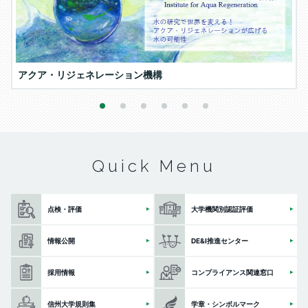
アクア・リジェネレーション機構
1
2
3
4
5
6
Quick Menu
点検・評価
大学機関別認証評価
情報公開
DE&I推進センター
採用情報
コンプライアンス関連窓口
信州大学規則集
学章・シンボルマーク