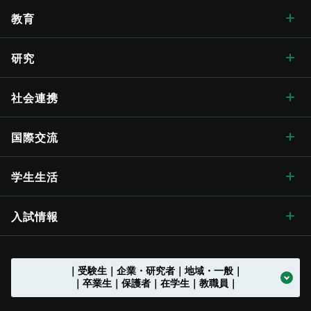
学長メッセージ トップ
大学概要・理念
人文学部
総合博物館
教育
入学式学長式辞
大学概要・理念 トップ
信州大学の方針・取組
教育学部
附属図書館
教育 トップ
研究
卒業式学長告辞
理念・目標
信州大学の方針・取組 トップ
キャンパス案内
経法学部
医学部附属病院
教育ハイライト
研究 トップ
社会連携
歴代学長
大学の概要
信州大学長期ビジョン“VISION2030”
キャンパス案内 トップ
広報・刊行物
理学部
教育学部附属志賀自然教育研究施設
教育に関する目標と方針
研究ハイライト
社会連携 トップ
国際交流
歴史・沿革
グレーター・ユニバーシティ・ビジョン
松本キャンパス
広報・刊行物 トップ
情報公開
医学部
教育学部附属次世代型学び研究開発センター
教育に関する目標と方針 トップ
教育の特色
アクア・リジェネレーション機構
社会連携の目標と特色
国際交流 トップ
学生生活
歴史・沿革 トップ
学章・シンボルマーク
【グローバル版】グレーター・ユニバーシティ・ ビジョン
長野（教育）キャンパス
刊行物
情報公開 トップ
採用情報
工学部
教育学部附属学校
学位授与の方針
教育の特色 トップ
シラバス
（ディプロマ・ポリシー）
先鋭領域融合研究群
地域における連携活動
グローバル化に向けた
目標と取り組み
（VGSU Global）
学生生活 トップ
入試情報
大学の歴史
学章・シンボルマーク
信州大学歌
長野（工学）キャンパス
広報誌「信大NOW」
法人に関する情報
採用情報 トップ
トップ
農学部
附属幼稚園
理学部附属湖沼高地教育研究センター
教育課程編成・実施の方針
学部を越えた共通教育
グローバル教育
（カリキュラム･ポリシー）
社会実装研究クラスター
地域における連携活動
地域の方に向けた
公開講座等
トップ
グローバル化推進センター
中期目標・中期計画 /
学生総合支援センターの
アクションプラン（行動計画）
利用
入試情報 トップ
｜受験生｜企業・研究者｜地域・一般｜
大学の沿革
学章等データの使用について
組織一覧
伊那キャンパス
広報誌「信大NOW」
ソーシャルメディア
法人に関する情報 トップ
法人文書の情報公開
お知らせ一覧
トップ
公式アカウント一覧
繊維学部
附属長野小学校
農学部附属アルプス圏フィールド科学教育研究センター
入学者受入れの方針
環境マインドの育成
キャリア教育
（アドミッション･ポリシー）
社会実装研究クラスター トップ
共同研究・受託研究
（産学連携）のご案内
｜卒業生｜保護者｜在学生｜教職員｜
地域との連携協定
地域の方に向けた
教職員の兼業について
公開講座等 トップ
留学支援
中期目標・中期計画 /
大学改革
学生総合支援センターの
授業料免除・奨学金
アクションプラン（行動計画）
利用 トップ
トップ
学部入試案内（入試情報ポータル）