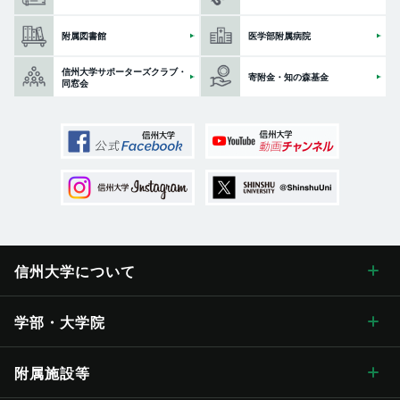
附属図書館
医学部附属病院
信州大学サポーターズクラブ・
寄附金・知の森基金
同窓会
信州大学に
ついて
信州大学について トップ
学部・大学院
学長メッセージ
学部・大学院 トップ
附属施設等