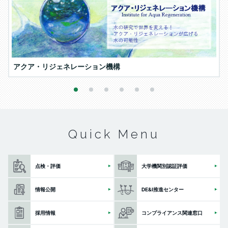
アクア・リジェネレーション機構
1
2
3
4
5
6
Quick Menu
点検・評価
大学機関別認証評価
情報公開
DE&I推進センター
採用情報
コンプライアンス関連窓口