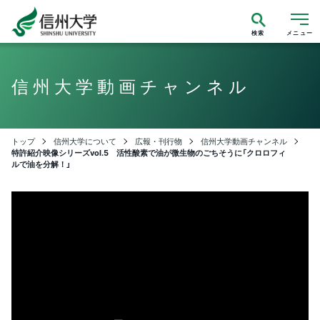
検索
メニュー
信州大学動画チャンネル
トップ
信州大学について
広報・刊行物
信州大学動画チャンネル
特許紹介映像シリーズvol.5 活性酸素で油が微生物のごちそうに「クロロフィ
ルで油を分解！」