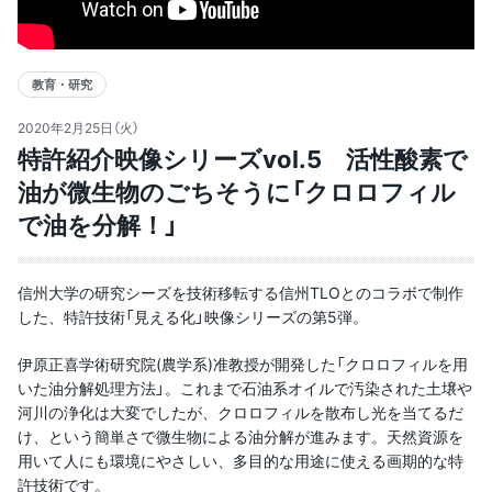
教育・研究
2020年2月25日（火）
特許紹介映像シリーズvol.5 活性酸素で
油が微生物のごちそうに「クロロフィル
で油を分解！」
信州大学の研究シーズを技術移転する信州TLOとのコラボで制作
した、特許技術「見える化」映像シリーズの第5弾。
伊原正喜学術研究院(農学系)准教授が開発した「クロロフィルを用
いた油分解処理方法」。これまで石油系オイルで汚染された土壌や
河川の浄化は大変でしたが、クロロフィルを散布し光を当てるだ
け、という簡単さで微生物による油分解が進みます。天然資源を
用いて人にも環境にやさしい、多目的な用途に使える画期的な特
許技術です。