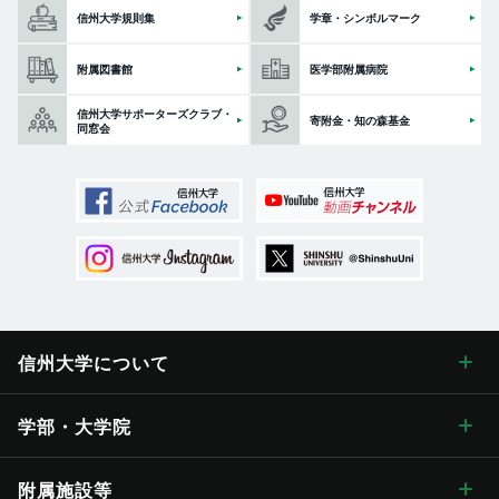
信州大学規則集
学章・シンボルマーク
附属図書館
医学部附属病院
信州大学サポーターズクラブ・
寄附金・知の森基金
同窓会
信州大学に
ついて
信州大学について トップ
学部・大学院
学長メッセージ
学部・大学院 トップ
附属施設等