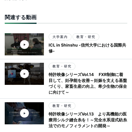
関連する動画
大学案内
教育・研究
ICL in Shinshu -信州大学における国際共
修-
教育・研究
特許映像シリーズVol.14 FXR制御に着
目して、妊孕能を改善～妊娠を支える基盤
づくり、家畜生産の向上、希少生物の保全
に向けて～
教育・研究
特許映像シリーズVol.13 より高機能の医
療用シルク縫合糸を！～完全水系湿式紡糸
法でのモノフィラメントの開発～