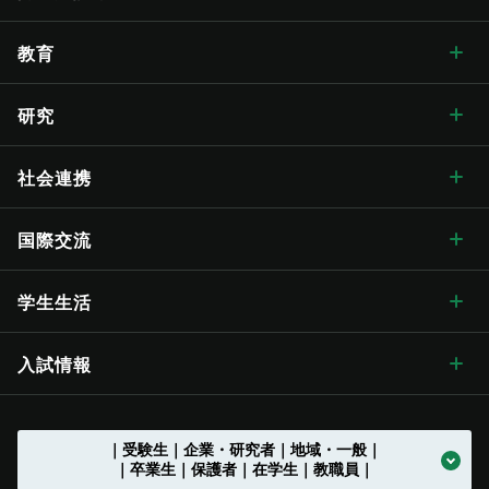
学長メッセージ トップ
大学概要・理念
人文学部
総合博物館
教育
入学式学長式辞
大学概要・理念 トップ
信州大学の方針・取組
教育学部
附属図書館
教育 トップ
研究
卒業式学長告辞
理念・目標
信州大学の方針・取組 トップ
キャンパス案内
経法学部
医学部附属病院
教育ハイライト
研究 トップ
社会連携
歴代学長
大学の概要
信州大学長期ビジョン“VISION2030”
キャンパス案内 トップ
広報・刊行物
理学部
教育学部附属志賀自然教育研究施設
教育に関する目標と方針
研究ハイライト
社会連携 トップ
国際交流
歴史・沿革
グレーター・ユニバーシティ・ビジョン
松本キャンパス
広報・刊行物 トップ
情報公開
医学部
教育学部附属次世代型学び研究開発センター
教育に関する目標と方針 トップ
教育の特色
アクア・リジェネレーション機構
社会連携の目標と特色
国際交流 トップ
学生生活
歴史・沿革 トップ
学章・シンボルマーク
【グローバル版】グレーター・ユニバーシティ・ ビジョン
長野（教育）キャンパス
刊行物
情報公開 トップ
採用情報
工学部
教育学部附属学校
学位授与の方針
教育の特色 トップ
シラバス
（ディプロマ・ポリシー）
先鋭領域融合研究群
地域における連携活動
グローバル化に向けた
目標と取り組み
（VGSU Global）
学生生活 トップ
入試情報
大学の歴史
学章・シンボルマーク
信州大学歌
長野（工学）キャンパス
広報誌「信大NOW」
法人に関する情報
採用情報 トップ
トップ
農学部
附属幼稚園
理学部附属湖沼高地教育研究センター
教育課程編成・実施の方針
学部を越えた共通教育
グローバル教育
（カリキュラム･ポリシー）
社会実装研究クラスター
地域における連携活動
地域の方に向けた
公開講座等
トップ
グローバル化推進センター
中期目標・中期計画 /
学生総合支援センターの
アクションプラン（行動計画）
利用
入試情報 トップ
｜受験生｜企業・研究者｜地域・一般｜
大学の沿革
学章等データの使用について
組織一覧
伊那キャンパス
広報誌「信大NOW」
ソーシャルメディア
法人に関する情報 トップ
法人文書の情報公開
お知らせ一覧
トップ
公式アカウント一覧
繊維学部
附属長野小学校
農学部附属アルプス圏フィールド科学教育研究センター
入学者受入れの方針
環境マインドの育成
キャリア教育
（アドミッション･ポリシー）
社会実装研究クラスター トップ
共同研究・受託研究
（産学連携）のご案内
｜卒業生｜保護者｜在学生｜教職員｜
地域との連携協定
地域の方に向けた
教職員の兼業について
公開講座等 トップ
留学支援
中期目標・中期計画 /
大学改革
学生総合支援センターの
授業料免除・奨学金
アクションプラン（行動計画）
利用 トップ
トップ
学部入試案内（入試情報ポータル）