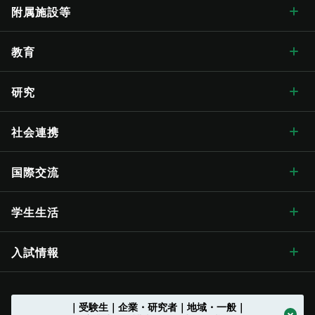
学長メッセージ
学部・大学院 トップ
附属施設等
学長メッセージ トップ
大学概要・理念
人文学部
総合博物館
教育
入学式学長式辞
大学概要・理念 トップ
信州大学の方針・取組
教育学部
附属図書館
教育 トップ
研究
卒業式学長告辞
理念・目標
信州大学の方針・取組 トップ
キャンパス案内
経法学部
医学部附属病院
教育ハイライト
研究 トップ
社会連携
歴代学長
大学の概要
信州大学長期ビジョン“VISION2030”
キャンパス案内 トップ
広報・刊行物
理学部
教育学部附属志賀自然教育研究施設
教育に関する目標と方針
研究ハイライト
社会連携 トップ
国際交流
歴史・沿革
グレーター・ユニバーシティ・ビジョン
松本キャンパス
広報・刊行物 トップ
情報公開
医学部
教育学部附属次世代型学び研究開発センター
教育に関する目標と方針 トップ
教育の特色
アクア・リジェネレーション機構
社会連携の目標と特色
国際交流 トップ
学生生活
歴史・沿革 トップ
学章・シンボルマーク
【グローバル版】グレーター・ユニバーシティ・ ビジョン
長野（教育）キャンパス
刊行物
情報公開 トップ
採用情報
工学部
教育学部附属学校
学位授与の方針
教育の特色 トップ
シラバス
（ディプロマ・ポリシー）
先鋭領域融合研究群
地域における連携活動
グローバル化に向けた
目標と取り組み
（VGSU Global）
学生生活 トップ
入試情報
大学の歴史
学章・シンボルマーク
信州大学歌
長野（工学）キャンパス
広報誌「信大NOW」
法人に関する情報
採用情報 トップ
トップ
農学部
附属幼稚園
理学部附属湖沼高地教育研究センター
教育課程編成・実施の方針
学部を越えた共通教育
グローバル教育
（カリキュラム･ポリシー）
社会実装研究クラスター
地域における連携活動
地域の方に向けた
公開講座等
トップ
グローバル化推進センター
中期目標・中期計画 /
学生総合支援センターの
アクションプラン（行動計画）
利用
入試情報 トップ
｜受験生｜企業・研究者｜地域・一般｜
大学の沿革
学章等データの使用について
組織一覧
伊那キャンパス
広報誌「信大NOW」
ソーシャルメディア
法人に関する情報 トップ
法人文書の情報公開
お知らせ一覧
トップ
公式アカウント一覧
繊維学部