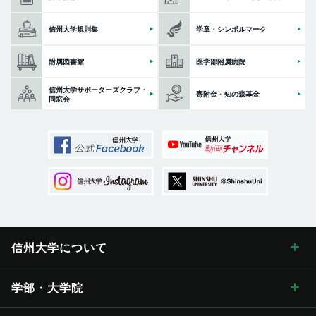
信州大学規則集
学章・シンボルマーク
附属図書館
医学部附属病院
信州大学サポーターズクラブ・
寄附金・知の森基金
同窓会
信州大学に
ついて
信州大学について トップ
学部・大学院