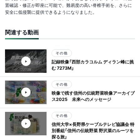
置確認・修正が即座に可能で、難易度の高い脊椎手術を、さらに
安全に低侵襲に提供できるようになりました。
関連する動画
その他
記録映像「西部カラコルム ディラン峰に挑
む 7273M」
その他
映像で残す信州の伝統野菜映像アーカイブ
ス2025 未来へのメッセージ
その他
信州大学×長野県ケーブルテレビ協議会 特
別番組「信州の伝統野菜 野沢菜のルーツを
探る旅」