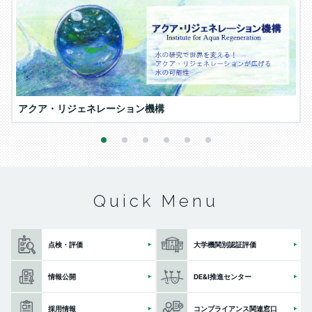
アクア・リジェネレーション機構
1
2
3
4
5
6
Quick Menu
点検・評価
大学機関別認証評価
情報公開
DE&I推進センター
採用情報
コンプライアンス関連窓口