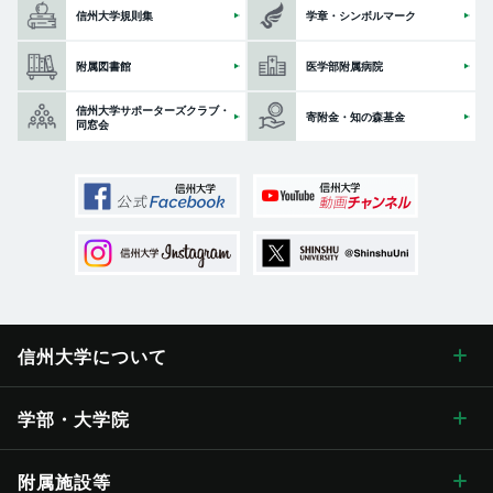
信州大学規則集
学章・シンボルマーク
附属図書館
医学部附属病院
信州大学サポーターズクラブ・
寄附金・知の森基金
同窓会
信州大学に
ついて
信州大学について トップ
学部・大学院
学長メッセージ
学部・大学院 トップ
附属施設等