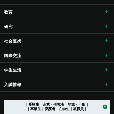
学長メッセージ トップ
大学概要・理念
人文学部
総合博物館
教育
入学式学長式辞
大学概要・理念 トップ
信州大学の方針・取組
教育学部
附属図書館
教育 トップ
研究
卒業式学長告辞
理念・目標
信州大学の方針・取組 トップ
キャンパス案内
経法学部
医学部附属病院
教育ハイライト
研究 トップ
社会連携
歴代学長
大学の概要
信州大学長期ビジョン“VISION2030”
キャンパス案内 トップ
広報・刊行物
理学部
教育学部附属志賀自然教育研究施設
教育に関する目標と方針
研究ハイライト
社会連携 トップ
国際交流
歴史・沿革
グレーター・ユニバーシティ・ビジョン
松本キャンパス
広報・刊行物 トップ
情報公開
医学部
教育学部附属次世代型学び研究開発センター
教育に関する目標と方針 トップ
教育の特色
アクア・リジェネレーション機構
社会連携の目標と特色
国際交流 トップ
学生生活
歴史・沿革 トップ
学章・シンボルマーク
【グローバル版】グレーター・ユニバーシティ・ ビジョン
長野（教育）キャンパス
刊行物
情報公開 トップ
採用情報
工学部
教育学部附属学校
学位授与の方針
教育の特色 トップ
シラバス
（ディプロマ・ポリシー）
先鋭領域融合研究群
地域における連携活動
グローバル化に向けた
目標と取り組み
（VGSU Global）
学生生活 トップ
入試情報
大学の歴史
学章・シンボルマーク
信州大学歌
長野（工学）キャンパス
広報誌「信大NOW」
法人に関する情報
採用情報 トップ
トップ
農学部
附属幼稚園
理学部附属湖沼高地教育研究センター
教育課程編成・実施の方針
学部を越えた共通教育
グローバル教育
（カリキュラム･ポリシー）
社会実装研究クラスター
地域における連携活動
地域の方に向けた
公開講座等
トップ
グローバル化推進センター
中期目標・中期計画 /
学生総合支援センターの
アクションプラン（行動計画）
利用
入試情報 トップ
｜受験生｜企業・研究者｜地域・一般｜
大学の沿革
学章等データの使用について
組織一覧
伊那キャンパス
広報誌「信大NOW」
ソーシャルメディア
法人に関する情報 トップ
法人文書の情報公開
お知らせ一覧
トップ
公式アカウント一覧
繊維学部
附属長野小学校
農学部附属アルプス圏フィールド科学教育研究センター
入学者受入れの方針
環境マインドの育成
キャリア教育
（アドミッション･ポリシー）
社会実装研究クラスター トップ
共同研究・受託研究
（産学連携）のご案内
｜卒業生｜保護者｜在学生｜教職員｜
地域との連携協定
地域の方に向けた
教職員の兼業について
公開講座等 トップ
留学支援
中期目標・中期計画 /
大学改革
学生総合支援センターの
授業料免除・奨学金
アクションプラン（行動計画）
利用 トップ
トップ
学部入試案内（入試情報ポータル）