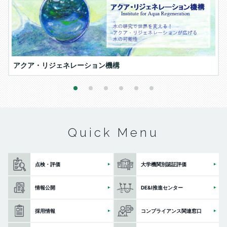
アクア・リジェネレーション機構
1
2
3
4
5
6
Quick Menu
点検・評価
大学機関別認証評価
情報公開
DE&I推進センター
採用情報
コンプライアンス関連窓口