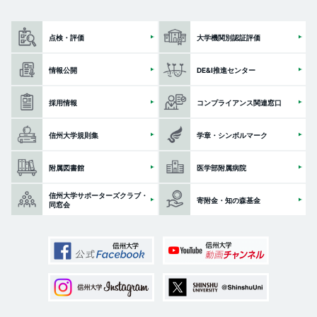
点検・評価
大学機関別認証評価
情報公開
DE&I推進センター
採用情報
コンプライアンス関連窓口
信州大学規則集
学章・シンボルマーク
附属図書館
医学部附属病院
信州大学サポーターズクラブ・
寄附金・知の森基金
同窓会