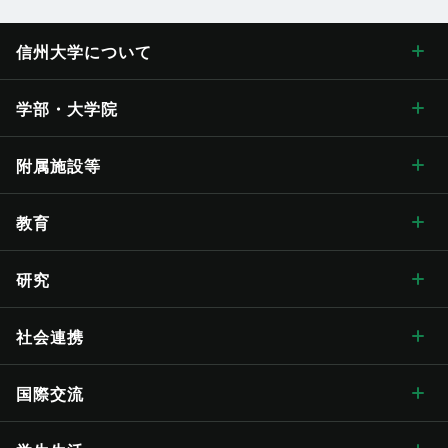
信州大学に
ついて
信州大学について トップ
学部・大学院
学長メッセージ
学部・大学院 トップ
附属施設等
学長メッセージ トップ
大学概要・理念
人文学部
総合博物館
教育
入学式学長式辞
大学概要・理念 トップ
信州大学の方針・取組
教育学部
附属図書館
教育 トップ
研究
卒業式学長告辞
理念・目標
信州大学の方針・取組 トップ
キャンパス案内
経法学部
医学部附属病院
教育ハイライト
研究 トップ
社会連携
歴代学長
大学の概要
信州大学長期ビジョン“VISION2030”
キャンパス案内 トップ
広報・刊行物
理学部
教育学部附属志賀自然教育研究施設
教育に関する目標と方針
研究ハイライト
社会連携 トップ
国際交流
歴史・沿革
グレーター・ユニバーシティ・ビジョン
松本キャンパス
広報・刊行物 トップ
情報公開
医学部
教育学部附属次世代型学び研究開発センター
教育に関する目標と方針 トップ
教育の特色
アクア・リジェネレーション機構
社会連携の目標と特色