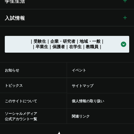
国際交流 トップ
学生生活
歴史・沿革 トップ
学章・シンボルマーク
【グローバル版】グレーター・ユニバーシティ・ ビジョン
長野（教育）キャンパス
刊行物
情報公開 トップ
採用情報
工学部
教育学部附属学校
学位授与の方針
教育の特色 トップ
シラバス
（ディプロマ・ポリシー）
先鋭領域融合研究群
地域における連携活動
グローバル化に向けた
目標と取り組み
（VGSU Global）
学生生活 トップ
入試情報
大学の歴史
学章・シンボルマーク
信州大学歌
長野（工学）キャンパス
広報誌「信大NOW」
法人に関する情報
採用情報 トップ
トップ
農学部
附属幼稚園
理学部附属湖沼高地教育研究センター
教育課程編成・実施の方針
学部を越えた共通教育
グローバル教育
（カリキュラム･ポリシー）
社会実装研究クラスター
地域における連携活動
地域の方に向けた
公開講座等
トップ
グローバル化推進センター
中期目標・中期計画 /
学生総合支援センターの
アクションプラン（行動計画）
利用
入試情報 トップ
｜受験生｜企業・研究者｜地域・一般｜
大学の沿革
学章等データの使用について
組織一覧
伊那キャンパス
広報誌「信大NOW」
ソーシャルメディア
法人に関する情報 トップ
法人文書の情報公開
お知らせ一覧
トップ
公式アカウント一覧
繊維学部
附属長野小学校
農学部附属アルプス圏フィールド科学教育研究センター
入学者受入れの方針
環境マインドの育成
キャリア教育
（アドミッション･ポリシー）
社会実装研究クラスター トップ
共同研究・受託研究
（産学連携）のご案内
｜卒業生｜保護者｜在学生｜教職員｜
地域との連携協定
地域の方に向けた
教職員の兼業について
公開講座等 トップ
留学支援
中期目標・中期計画 /
大学改革
学生総合支援センターの
授業料免除・奨学金
アクションプラン（行動計画）
利用 トップ
トップ
学部入試案内（入試情報ポータル）
沿革図
シンボルマーク・スクールカラー制定の歴史
役員等一覧
上田キャンパス
広報誌「信大NOW」
動画チャンネル
役員等一覧
個人情報保護に関する情報
募集終了情報一覧
バックナンバー
全学教育センター
附属松本小学校
学修成果の評価に関する方針
信州の地域性を活かした
共通教育
実践教育
（アセスメント・ポリシー）
バイオメディカル研究所
共同研究・受託研究
共創研究クラスターおよび共創研究所
（産学連携）のご案内 トップ
地域防災減災センター
市民開放授業
施設利用について
留学支援 トップ
信州留学生就職促進プログラム『留JOB信州』
中期目標・中期計画 /
事務執行組織のデザイン ステートメント
センターからのお知らせ
学生寮
各評価結果
受験生向け「学び検索ナビ」
お知らせ
イベント
部局等別の沿革
役員等一覧 トップ
国立大学法人信州大学
松本附属学校園
動画チャンネル
組織一覧
教育・研究に関する情報
事務・技術系職員採用情報
トップ
規則集
大学院
附属長野中学校
歴史と伝統に基づいた
教育の質向上に向けた取り組み
人材づくり
社会基盤研究所
産学連携の手続きやメリットを知りたい（産学連携ガイド）
研究の目標と特色
「揺れやすさマップ」を活かして地震に備える
出前講座
施設利用について トップ
共同研究・受託研究
（産学連携）のご案内
留学生サポート
国際学術交流協定締結機関一覧
信州大学改革実行プラン
大学の取り組み
年間行事
課外活動・サークル
inGEAR
大学院入試案内
トピックス
サイトマップ
大学の歴史資料
学長
信州大学サポーターズクラブ・同窓会
長野附属学校
新着動画一覧
ガバナンス・コードにかかる適合状況等
教育・研究に関する情報 トップ
環境報告書
附属松本中学校
特色のある教育プログラム
リカレント学習プログラム推進本部
繊維科学研究所
産学連携を推進する組織の活動内容を知りたい（学術研究・産
インキュベーション施設の利用について
信州リビング・ラボ
オンデマンド配信講座
附属図書館
環境への取り組み
信州大学から海外へ
ミッションの再定義
大学の取り組み トップ
学生保険
学内ネットワークの利用
このサイトについて
個人情報の取り扱い
学官連携推進機構（SUIRLO））
理事（総括（プロボスト）担当）
信州大学サポーターズクラブ・同窓会 トップ
大学の施設について
業務方法書
教育・研究の目的
広報・刊行物
（環境施設部）
附属特別支援学校
信州データサイエンスプログラム
リカレント学習プログラム推進本部
教育プロジェクト
トップ
山岳科学研究拠点
インキュベーション施設の利用について トップ
研究プロジェクト
産学連携による観光産業の中核人材育成・強化事業
オンデマンド配信講座 トップ
青少年のための科学の祭典
医学部附属病院
統合報告書
海外から信州大学へ
ソーシャルメディア
信州大学行動規範
交通機関の学生割引
学内ネットワークの利用 トップ
附属図書館の利用
関連リンク
信州大学の保有特許について知りたい（保有特許一覧）
公式アカウント一覧
理事（教学グローバル担当）
信州大学サポーターズクラブ
点検・評価
組織一覧
統合報告書
開講中のプログラム
教育プロジェクト トップ
教育・学生支援組織等に
ついて
次世代空モビリティシステム研究拠点
信州科学技術総合振興センター（SASTec）（長野（工学）キャン
研究プロジェクト トップ
研究・産学官連携推進組織等について
100年企業創出プログラム-地域中小企業人材確保支援等事
2020年度分
ひらめき☆ときめきサイエンス
自然科学館
地域医療（医学部附属病院）
信州大学教職員人材育成基本方針等
証明書自動発行機
学内ポータル ACSU
附属図書館の利用 トップ
健康管理・相談窓口
パス）