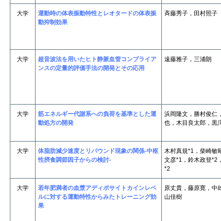
大学
運動時の体表振動特性とレオタードの体表振
斉藤秀子，田村照子
動抑制効果
大学
超音波法を用いたヒト静脈血管コンプライア
遠藤雅子，三浦朗
ンスの定量的評価手法の開発とその応用
大学
筋エネルギー代謝系への負荷を基準とした運
浜岡隆文，勝村俊仁
動処方の開発
也，木目良太郎，黒
大学
体脂肪減少速度とリバウンド現象の関係-中枢
木村真規*1，柴崎敏
性摂食調節因子からの検討-
文彦*1，鈴木政登*
*2
大学
若年肥満者の血漿アディポサイトカインレベ
原丈貴，藤原寛，中
ルに対する運動特性からみたトレーニング効
山佳樹
果