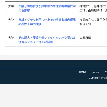
大学
加齢と運動習慣が好中球の生体防御機構に与
神林勲*1，藤井博匡
える影響
二*3，山崎朋子*1，
大学
廃材イグサを利用した上衣の快適衣服内環境
福岡義之*1，兼子良
の感性工学的検証
智瑞子*3
大学
筋の肥大・萎縮と熱ショックタンパク質およ
大石康晴
びカルシニューリンの関連
HOME
News
Copyright © 