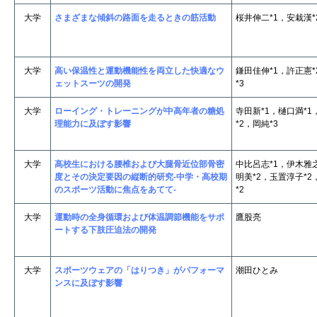
大学
さまざまな傾斜の路面を走るときの筋活動
桜井伸二*1，安栽漢*
大学
高い保温性と運動機能性を両立した快適なウ
鎌田佳伸*1，許正憲
ェットスーツの開発
*3
大学
ローイング・トレーニングが中高年者の糖処
寺田新*1，樋口満*1
理能力に及ぼす影響
*2，岡純*3
大学
高校生における腰椎および大腿骨近位部骨密
中比呂志*1，伊木雅
度とその決定要因の縦断的研究-中学・高校期
明美*2，玉置淳子*
のスポーツ活動に焦点をあてて-
*2
大学
運動時の全身循環および体温調節機能をサポ
鷹股亮
ートする下肢圧迫法の開発
大学
スポーツウェアの「はりつき」がパフォーマ
潮田ひとみ
ンスに及ぼす影響