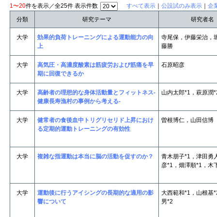
1〜20
件を表示／全25件 表示件数
すべて表示
｜
公設試のみ表示
｜
企
分類
研究テーマ
研究者名
大学
効果的負荷トレーニングによる運動能力の向
寺尾保，伊藤栄治，
上
藤勝
大学
高気圧・高濃度酸素は筋疲労および筋痛を早
石原昭彦
期に回復できるか
大学
高齢者の理想的な身体活動量とフィットネス-
山内太郎*1，萩原潤*
健康長寿漁村の事例から考える-
大学
健常者の食後血中トリグリセリド上昇におけ
曽根博仁，山田信博
る定期的運動トレーニングの有効性
大学
複雑な指運動は本当に脳の活動を促すのか？
青木朋子*1，津田勇
彦*1，畑澤順*1，木
大学
運動後に行うアイシングの長期的な適用の影
大西範和*1，山根基
響について
男*2