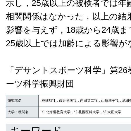
示し，25歳以上の被検者では
相関関係はなかった．以上の結
影響を与えず，18歳から24歳
25歳以上では加齢による影響
「デサントスポーツ科学」第26
ーツ科学振興財団
研究者名
神林勲*1，藤井博匡*2，内田英二*3，山崎朋子*1，武田秀
大学・機関名
*1 北海道教育大学，*2 札幌医科大学，*3 大正大学
キーワード