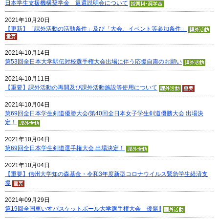
日本学生支援機構奨学金 返還説明会について
2021年10月20日
【更新】「課外活動の活動条件」及び「大会、イベント等参加条件」
2021年10月14日
第53回全日本大学駅伝対校選手権大会出場に伴う応援自粛のお願い
2021年10月11日
【重要】課外活動の再開及び課外活動施設等使用について
2021年10月04日
第69回全日本学生剣道優勝大会/第40回全日本女子学生剣道優勝大会 出場決
定！
2021年10月04日
第69回全日本学生剣道選手権大会 出場決定！
2021年10月04日
【重要】信州大学知の森基金・令和3年度新型コロナウイルス緊急学生経済支
援
2021年09月29日
第19回全国車いすバスケットボール大学選手権大会 優勝!!