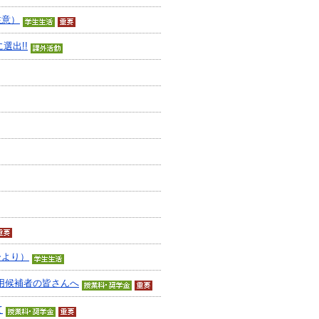
注意）
選出!!
ーより）
用候補者の皆さんへ
て