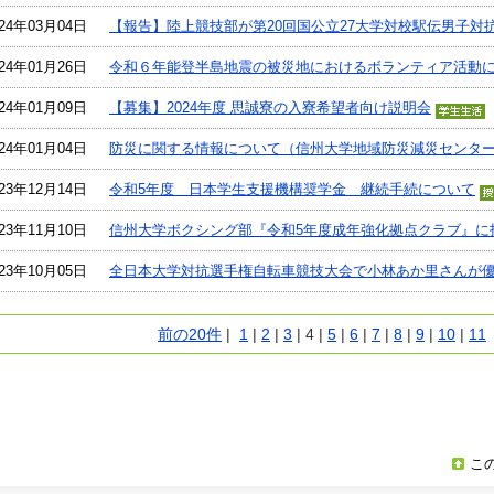
024年03月04日
【報告】陸上競技部が第20回国公立27大学対校駅伝男子対
024年01月26日
令和６年能登半島地震の被災地におけるボランティア活動
024年01月09日
【募集】2024年度 思誠寮の入寮希望者向け説明会
024年01月04日
防災に関する情報について（信州大学地域防災減災センタ
023年12月14日
令和5年度 日本学生支援機構奨学金 継続手続について
023年11月10日
信州大学ボクシング部『令和5年度成年強化拠点クラブ』に
023年10月05日
全日本大学対抗選手権自転車競技大会で小林あか里さんが
前の20件
|
1
|
2
|
3
|
4
|
5
|
6
|
7
|
8
|
9
|
10
|
11
こ