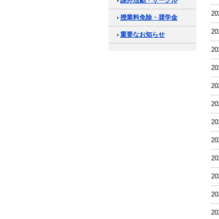
課外活動・サークル
2
授業料免除・奨学金
2
重要なお知らせ
2
2
2
2
2
2
2
2
2
2