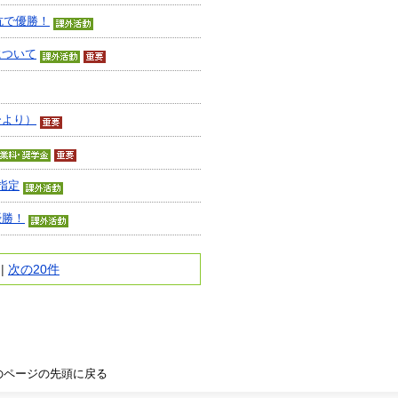
抗で優勝！
について
ーより）
指定
優勝！
|
次の20件
のページの先頭に戻る