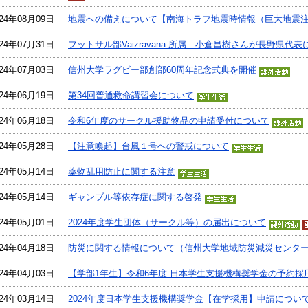
024年08月09日
地震への備えについて【南海トラフ地震時情報（巨大地震
024年07月31日
フットサル部Vaizravana 所属 小倉昌樹さんが長野県代表に
024年07月03日
信州大学ラグビー部創部60周年記念式典を開催
024年06月19日
第34回普通救命講習会について
024年06月18日
令和6年度のサークル援助物品の申請受付について
024年05月28日
【注意喚起】台風１号への警戒について
024年05月14日
薬物乱用防止に関する注意
024年05月14日
ギャンブル等依存症に関する啓発
024年05月01日
2024年度学生団体（サークル等）の届出について
024年04月18日
防災に関する情報について（信州大学地域防災減災センタ
024年04月03日
【学部1年生】令和6年度 日本学生支援機構奨学金の予約採
024年03月14日
2024年度日本学生支援機構奨学金【在学採用】申請につい