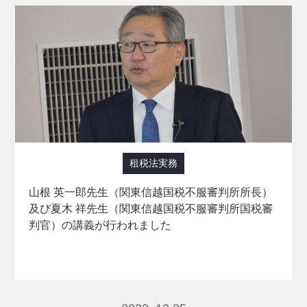
租税法実務
山根 英一郎先生（関東信越国税不服審判所所長）
及び夏木 祥先生（関東信越国税不服審判所国税審
判官）の講義が行われました