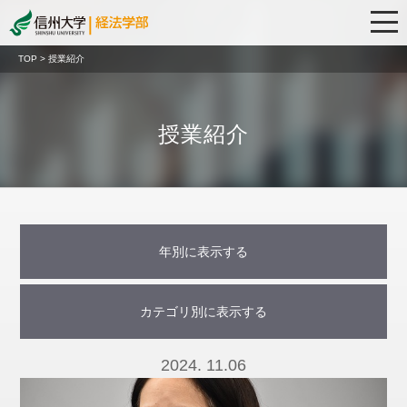
TOP > 授業紹介
授業紹介
年別に表示する
2025年 (21)
2024年 (19)
2023年 (31)
2022年 (37)
2021年 (30)
2020年 (26)
2019年 (36)
2018年 (32)
2017年 (35)
2016年 (32)
2015年 (13)
2026年 (2)
カテゴリ別に表示する
2024. 11.06
会計監査の理論と実務 (4)
国内グローバル研修（海外インターンシップ研修） (1)