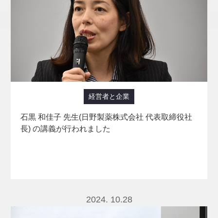
夏季集中講義 (3)
夏季集中講義（ハワイ大学との交流授業） (1)
実務家からみた経営学 (3)
新入生ゼミナールⅡ (1)
現代法務 (82)
現代法務Ⅰ (11)
現代法務Ⅱ (25)
現代産業論 (54)
現代経済学特講Ⅱ (1)
経営者と企業
環境政策とSDGs (1)
租税法実務 (21)
税務実習 (3)
税法入門講義 (2)
石黒 和佳子 先生(日野製薬株式会社 代表取締役社
長) の講義が行われました
経営情報分析論 (2)
経営者と企業 (78)
経済規制の実務 (1)
行政実務 (2)
財政学 (5)
財政学B (3)
金融論A (10)
2024. 10.28