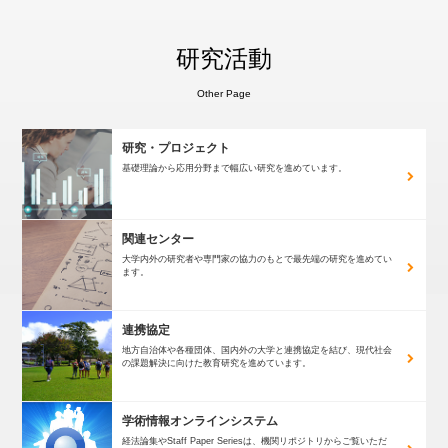
研究活動
Other Page
研究・プロジェクト
基礎理論から応用分野まで
幅広い研究を進めています。
関連センター
大学内外の研究者や専門家の協力のもとで
最先端の研究を進めてい
ます。
連携協定
地方自治体や各種団体、国内外の大学と
連携協定を結び、現代社会
の課題解決に向けた
教育研究を進めています。
学術情報オンラインシステム
経法論集やStaff Paper Seriesは、
機関リポジトリからご覧いただ