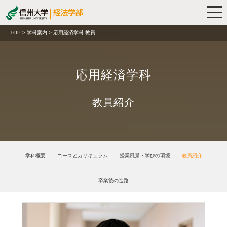
TOP
>
学科案内
> 応用経済学科 教員
応用経済学科
教員紹介
学科概要
コースとカリキュラム
授業風景・学びの環境
教員紹介
卒業後の進路