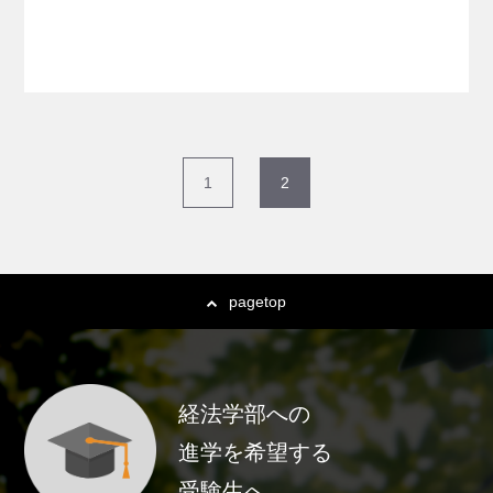
1
2
pagetop
経法学部への
進学を希望する
受験生へ