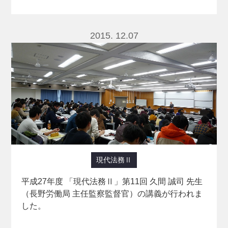
2015. 12.07
現代法務Ⅱ
平成27年度 「現代法務Ⅱ」第11回 久間 誠司 先生
（長野労働局 主任監察監督官）の講義が行われま
した。