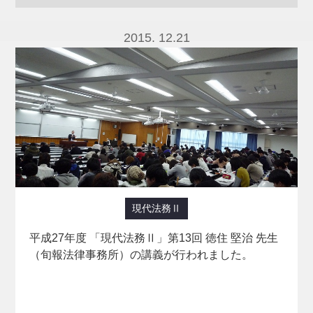
夏季集中講義 (3)
夏季集中講義（ハワイ大学との交流授業） (1)
2015. 12.21
実務家からみた経営学 (3)
新入生ゼミナールⅡ (1)
現代法務 (82)
現代法務Ⅱ (23)
現代産業論 (54)
現代経済学特講Ⅱ (1)
環境政策とSDGs (1)
租税法実務 (20)
税務実習 (3)
税法入門講義 (2)
経営情報分析論 (2)
経営者と企業 (71)
経済規制の実務 (1)
行政実務 (2)
財政学 (5)
金融論A (10)
現代法務Ⅱ
平成27年度 「現代法務Ⅱ」第13回 徳住 堅治 先生
（旬報法律事務所）の講義が行われました。