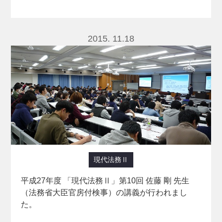
2015. 11.18
現代法務Ⅱ
平成27年度 「現代法務Ⅱ」第10回 佐藤 剛 先生
（法務省大臣官房付検事）の講義が行われまし
た。