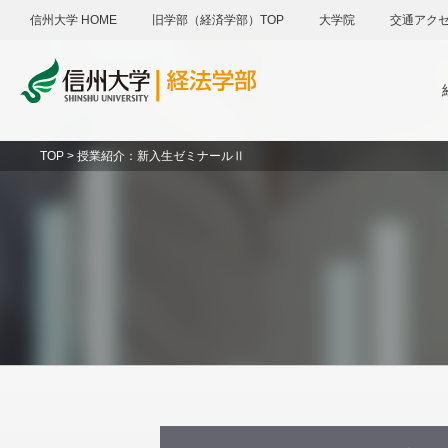
信州大学 HOME
旧学部（経済学部）TOP
大学院
交通アク
TOP > 授業紹介：新入生ゼミナールⅡ
アドミッションポリシー
メール
一