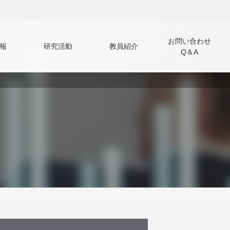
お問い合わせ
報
研究活動
教員紹介
Q＆A
（Q＆A）
学生選抜
入試結果の情報開示