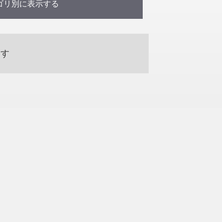
ゴリ別に表示する
の理論と実務 (4)
海外インターンシップ研修） (1)
ます
季集中講義 (3)
ワイ大学との交流授業） (1)
(3)
新入生ゼミナールⅡ (1)
法務Ⅱ (23)
現代産業論 (54)
1)
環境政策とSDGs (1)
税務実習 (3)
税法入門講義 (2)
(2)
経営者と企業 (71)
行政実務 (2)
財政学 (5)
金融論A (10)