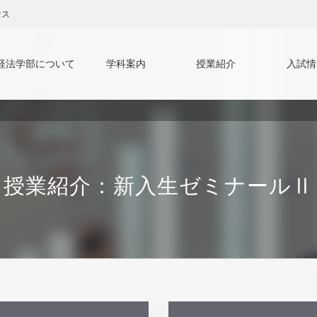
セス
経法学部について
学科案内
授業紹介
入試情
でのお問い合わせ
般選抜
学部長挨拶
学校推薦型選抜
応用経済学科 教員
ティプロマポリシー
証明書等の交付について
第2年次編入試
総合法律学科 教員
沿革
よくあるご質問
私費外国人留
国際交流
授業紹介：新入生ゼミナールⅡ