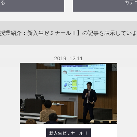
する
カテ
)
)
)
)
)
)
)
)
)
)
会計監査
国内グローバル研修（
授業紹介：新入生ゼミナールⅡ】の記事を表示してい
夏
夏季集中講義（ハ
2019. 12.11
実務家からみた経営学 
現代法務 (82)
現代
現代経済学特講Ⅱ (
租税法実務 (20)
経営情報分析論 
経済規制の実務 (1)
新入生ゼミナールⅡ