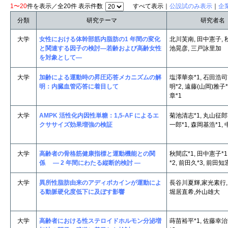
1〜20
件を表示／全20件 表示件数
すべて表示｜
公設試のみ表示
｜
企
分類
研究テーマ
研究者名
大学
女性における体幹部筋内脂肪の1 年間の変化
北川芙南, 田中憲子, 
と関連する因子の検討―若齢および高齢女性
池晃彦, 三戸詠里加
を対象として―
大学
加齢による運動時の昇圧応答メカニズムの解
塩澤華奈*1, 石田浩司*
明：内臓血管応答に着目して
明*2, 遠藤(山岡)雅子*
章*1
大学
AMPK 活性化内因性単糖：1,5-AF によるエ
菊池清志*1, 丸山征郎*
クササイズ効果増強の検証
一郎*1, 森岡基浩*1,
大学
高齢者の骨格筋健康指標と運動機能との関
秋間広*1, 田中憲子*1
係 ― 2 年間にわたる縦断的検討 ―
*2, 前田久*3, 前田知
大学
異所性脂肪由来のアディポカインが運動によ
長谷川夏輝,家光素行,
る動脈硬化度低下に及ぼす影響
堀居直希,外山雄大
大学
高齢者における性ステロイドホルモン分泌増
蒔苗裕平*1, 佐藤幸治*