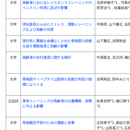
大学
高齢者におけるレジスタンストレーニングの
北村伊都子*1，竹島
インスリン作用に及ぼす影響
田芳治*1，佐藤祐造*
大学
消化吸収からみたストレス，運動トレーニン
平岡亮, 山下勝正, 
グおよび加齢の功罪
大学
退行性に萎縮を余儀なくされた骨格筋の回復
山下勝正, 吉岡利忠
を促す運動負荷と加齢の影響
大学
高齢者の歩行速度に関する検討
中原凱文, 北川淳, 
大学
骨格筋ディペプチドは筋持久性能力判定の指
吉岡利忠, 田中みどり
標になりうる
公設試
身体トレーニングが高齢者の心臓機能，形態
松尾史郎*1, 樋口満*1
に与える影響
*2
大学
骨粗鬆症予防のための運動と栄養
広田孝子*1, 真砂江美*
子*1, 山田喜八*1, 広