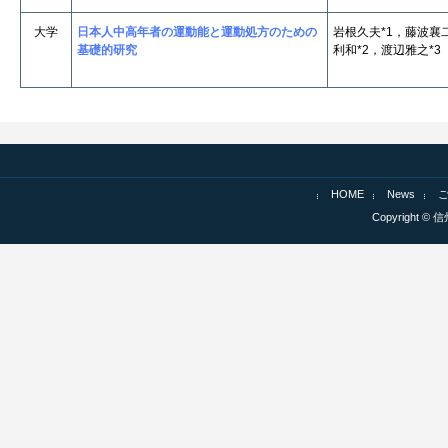
大学
日本人中高年者の運動能と運動処方のための
岩根久夫*1，藤波襄
基礎的研究
利和*2，渡辺雅之*3
HOME
News
Copyright © 