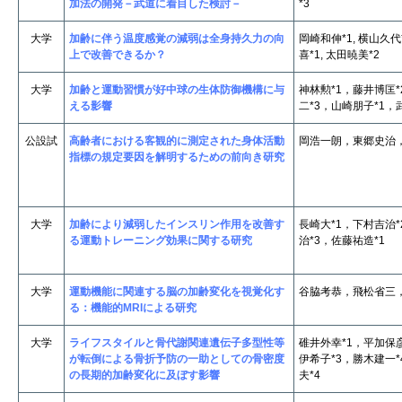
加法の開発－武道に着目した検討－
*3
大学
加齢に伴う温度感覚の減弱は全身持久力の向
岡崎和伸*1, 横山久代*
上で改善できるか？
喜*1, 太田暁美*2
大学
加齢と運動習慣が好中球の生体防御機構に与
神林勲*1，藤井博匡
える影響
二*3，山崎朋子*1，
公設試
高齢者における客観的に測定された身体活動
岡浩一朗，東郷史治
指標の規定要因を解明するための前向き研究
大学
加齢により減弱したインスリン作用を改善す
長崎大*1，下村吉治
る運動トレーニング効果に関する研究
治*3，佐藤祐造*1
大学
運動機能に関連する脳の加齢変化を視覚化す
谷脇考恭，飛松省三
る：機能的MRIによる研究
大学
ライフスタイルと骨代謝関連遺伝子多型性等
碓井外幸*1，平加保
が転倒による骨折予防の一助としての骨密度
伊希子*3，勝木建一
の長期的加齢変化に及ぼす影響
夫*4