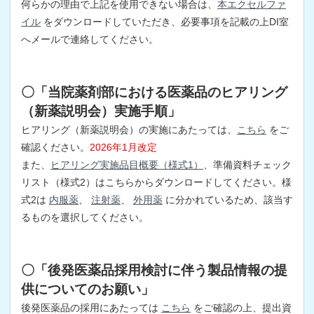
何らかの理由で上記を使用できない場合は、
本エクセルファ
イル
をダウンロードしていただき、必要事項を記載の上DI室
へメールで連絡してください。
〇「当院薬剤部における医薬品のヒアリング
（新薬説明会）実施手順」
ヒアリング（新薬説明会）の実施にあたっては、
こちら
をご
確認ください。
2026年1月改定
また、
ヒアリング実施品目概要（様式1）
、準備資料チェック
リスト（様式2）はこちらからダウンロードしてください。様
式2は
内服薬
、
注射薬
、
外用薬
に分かれているため、該当す
るものを選択してください。
〇「後発医薬品採用検討に伴う製品情報の提
供についてのお願い」
後発医薬品の採用にあたっては
こちら
をご確認の上、提出資