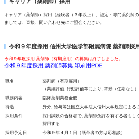
キャリア（薬剤師）採用
キャリア（薬剤師）採用（経験者（３年以上）、認定・専門薬剤師
ましては、直接、問い合わせ先にご照会ください。
令和９年度採用 信州大学医学部附属病院 薬剤師採
令和９年度採用 薬剤師（有期雇用）の募集は終了しました。
令和９年度採用 薬剤師募集 印刷用PDF
職名
薬剤師（有期雇用）
（業績評価, 行動評価等により, 常勤（任期なし
職務内容
臨床薬剤業務全般
待遇
身分, 給与等は国立大学法人信州大学規定による
採用条件
採用試験の合格者で, 薬剤師免許を有する者もし
採用する
採用予定日
令和９年４月１日（既卒者の方は応相談）