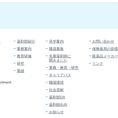
薬剤部紹介
見学案内
お問い合わせ
部
業務案内
職員募集
保険薬局の皆様
教育研修
先輩薬剤師に
医薬品メーカー
聞きました
研究
リンク
業務・教育・研究
業績
キャリアパス
artment
職場環境
社会貢献
薬剤部DX
薬剤師出向
お知らせ