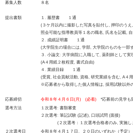
募集人数
８名
提出書類
１. 履歴書 １通
(３ケ月以内に撮影した写真を貼付し, 押印のうえ,
照会可能な指導教員等１名の職名, 氏名を記載, 自
２. 成績証明書 １通
(大学院生の場合には, 学部, 大学院のものを一部ず
３. 小論文: 大学病院に入職して, 薬剤師とし
(A４用紙２枚程度, 書式自由)
４. 業績目録 １通
(受賞, 社会貢献活動, 資格, 研究業績を含む, A４用
※応募者から取得した個人情報は, 採用試験以外
応募締切
令和８年４月６日(月) (必着)
*応募前の見学も
選考方法
１次選考: 書類審査
２次選考: 筆記試験 (記述), 口頭試問 (面接)
(２次選考：１次選考合格者のみ, 実施しま
２次選考日
令和８年４月１７日、２０日のいずれか（予定）