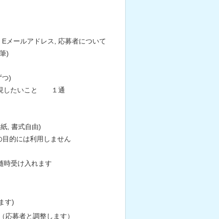
 Eメールアドレス, 応募者について
筆)
つ)
て実現したいこと １通
紙, 書式自由)
の目的には利用しません
随時受け入れます
す)
（応募者と調整します）