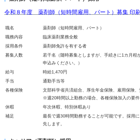
令和８年度 薬剤師（短時間雇用、パート）募集 印刷
職名
薬剤師（短時間雇用、パート）
職務内容
臨床薬剤業務全般
採用条件
薬剤師免許を有する者
募集人数
若干名（随時募集としますが、手続きに1カ月程
申込みください。）
給与
時給1,470円
手当
通勤手当等
各種保険
文部科学省共済組合、厚生年金保険、雇用保険、
※週20時間以上勤務の場合、各種保険加入の要
休暇
年次休暇、特別休暇あり
補足
最長で週30時間勤務することが可能です。採用
先します。