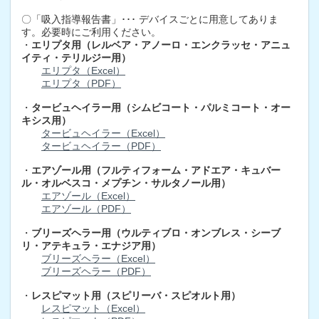
〇「吸入指導報告書」･･･ デバイスごとに用意してありま
す。必要時にご利用ください。
・
エリプタ用（レルベア・アノーロ・エンクラッセ・アニュ
イティ・テリルジー用）
エリプタ（Excel）
エリプタ（PDF）
・
タービュヘイラー用（シムビコート・パルミコート・オー
キシス用）
タービュヘイラー（Excel）
タービュヘイラー（PDF）
・
エアゾール用（フルティフォーム・アドエア・キュバー
ル・オルベスコ・メプチン・サルタノール用）
エアゾール（Excel）
エアゾール（PDF）
・
ブリーズヘラー用（ウルティブロ・オンブレス・シーブ
リ・アテキュラ・エナジア用）
ブリーズヘラー（Excel）
ブリーズヘラー（PDF）
・
レスピマット用（スピリーバ・スピオルト用）
レスピマット（Excel）