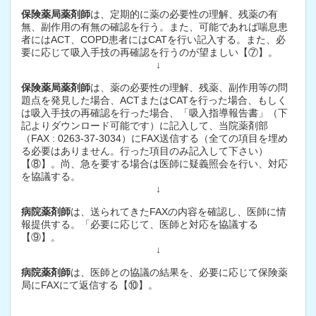
保険薬局薬剤師
は、定期的に薬の必要性の理解、残薬の有
無、副作用の有無の確認を行う。また、可能であれば喘息患
者にはACT、COPD患者にはCATを行い記入する。また、必
要に応じて吸入手技の再確認を行うのが望ましい【⑦】。
↓
保険薬局薬剤師
は、薬の必要性の理解、残薬、副作用等の問
題点を発見した場合、ACTまたはCATを行った場合、もしく
は吸入手技の再確認を行った場合、「吸入指導報告書」（下
記よりダウンロード可能です）に記入して、当院薬剤部
（FAX : 0263-37-3034）にFAX送信する（全ての項目を埋め
る必要はありません。行った項目のみ記入して下さい）
【⑧】。尚、急を要する場合は医師に疑義照会を行い、対応
を協議する。
↓
病院薬剤師
は、送られてきたFAXの内容を確認し、医師に情
報提供する。「必要に応じて、医師と対応を協議する
【⑨】。
↓
病院薬剤師
は、医師との協議の結果を、必要に応じて保険薬
局にFAXにて返信する【⑩】。