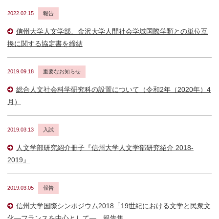
2022.02.15
報告
信州大学人文学部、金沢大学人間社会学域国際学類との単位互
換に関する協定書を締結
2019.09.18
重要なお知らせ
総合人文社会科学研究科の設置について（令和2年（2020年）4
月）
2019.03.13
入試
人文学部研究紹介冊子『信州大学人文学部研究紹介 2018-
2019』
2019.03.05
報告
信州大学国際シンポジウム2018「19世紀における文学と民衆文
化―フランスを中心として―」報告集