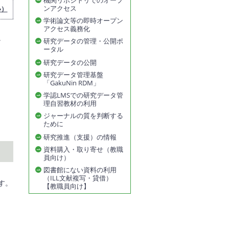
機関リポジトリでのオープ
ンアクセス
い）
学術論文等の即時オープン
アクセス義務化
。
研究データの管理・公開ポ
ータル
研究データの公開
研究データ管理基盤
「GakuNin RDM」
学認LMSでの研究データ管
理自習教材の利用
ジャーナルの質を判断する
ために
研究推進（支援）の情報
資料購入・取り寄せ（教職
員向け）
図書館にない資料の利用
（ILL文献複写・貸借）
す。
【教職員向け】