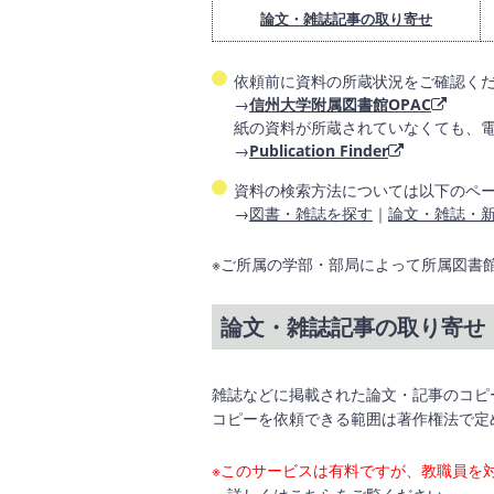
論文・雑誌記事の取り寄せ
依頼前に資料の所蔵状況をご確認くだ
→
信州大学附属図書館OPAC
紙の資料が所蔵されていなくても、
→
Publication Finder
資料の検索方法については以下のペ
→
図書・雑誌を探す
｜
論文・雑誌・
※ご所属の学部・部局によって所属図書
論文・雑誌記事の取り寄せ
雑誌などに掲載された論文・記事のコピ
コピーを依頼できる範囲は著作権法で定
※このサービスは有料ですが、教職員を