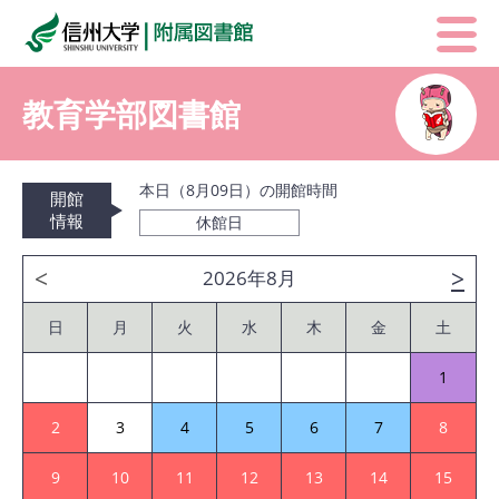
教育学部図書館
本日（8月09日）の開館時間
開館
情報
休館日
<
>
2026年8月
日
月
火
水
木
金
土
1
2
3
4
5
6
7
8
9
10
11
12
13
14
15