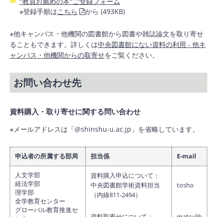
"教員お薦めの本"ご登録フォーム
※登録手順は
こちら
から (493KB)
※他キャンパス・他機関の図書館から図書や雑誌論文を取り寄せ
ることもできます。詳しくは
中央図書館にない資料の利用 - 他キ
ャンパス・他機関からの取寄せ
をご覧ください。
お問い合わせ先
資料購入・取り寄せに関する問い合わせ
※メールアドレスは「@shinshu-u.ac.jp」を省略しています。
申込者の所属する部局
担当係
E-mail
人文学部
資料購入申込について：
経法学部
中央図書館学術資料担当
tosho
理学部
（内線811-2494）
全学教育センター
グローバル教育推進セ
資料取寄せについて：
matsulib