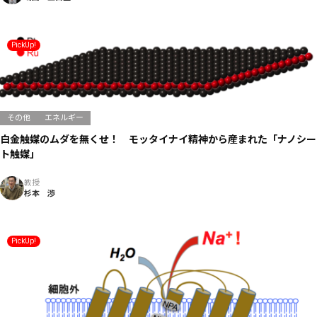
PickUp!
その他
エネルギー
白金触媒のムダを無くせ！ モッタイナイ精神から産まれた「ナノシー
ト触媒」
教授
杉本 渉
PickUp!