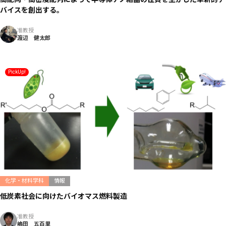
バイスを創出する。
准教授
渡辺 健太郎
PickUp!
化学・材料学科
情報
低炭素社会に向けたバイオマス燃料製造
准教授
嶋田 五百里