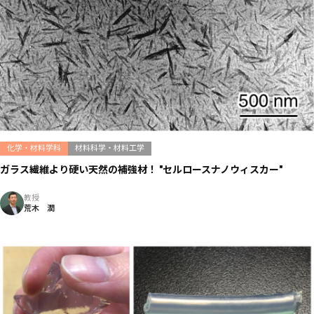
化学・材料学科
材料科学・材料工学
ガラス繊維より硬い天然の補強材！ "セルロースナノウィスカー"
教授
荒木 潤