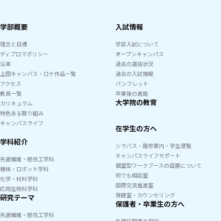
学部概要
入試情報
理念と目標
学部入試について
ディプロマポリシー
オープンキャンパス
沿革
過去の選抜状況
上田キャンパス・ロケ作品一覧
過去の入試情報
アクセス
パンフレット
教員一覧
卒業後の進路
大学院の教育
カリキュラム
特色ある取り組み
キャンパスライフ
在学生の方へ
学科紹介
シラバス・履修案内・学生便覧
キャンパスライフサポート
先進繊維・感性工学科
個室型ワークブースの設置について
機械・ロボット学科
何でも相談室
化学・材料学科
国際交流推進室
応用生物科学科
保健室・カウンセリング
研究テーマ
保護者・卒業生の方へ
先進繊維・感性工学科