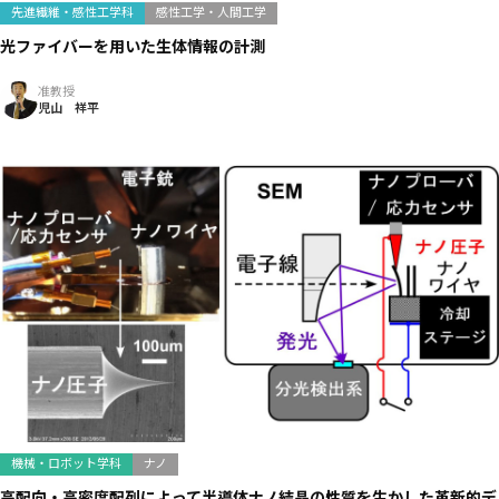
先進繊維・感性工学科
感性工学・人間工学
光ファイバーを用いた生体情報の計測
准教授
児山 祥平
機械・ロボット学科
ナノ
高配向・高密度配列によって半導体ナノ結晶の性質を生かした革新的デ