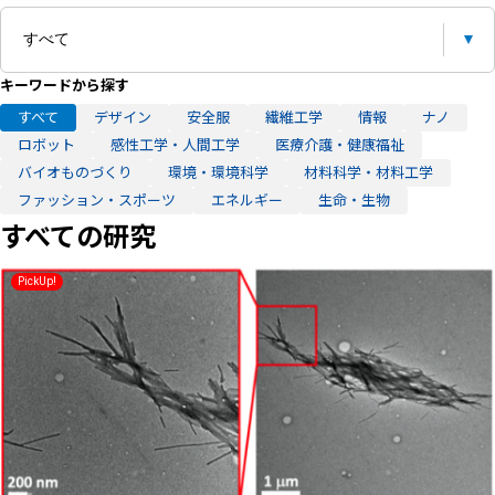
キーワードから探す
すべて
デザイン
安全服
繊維工学
情報
ナノ
ロボット
感性工学・人間工学
医療介護・健康福祉
バイオものづくり
環境・環境科学
材料科学・材料工学
ファッション・スポーツ
エネルギー
生命・生物
すべての研究
PickUp!