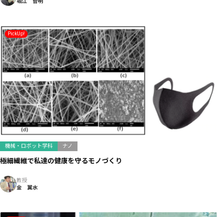
堀江 智明
PickUp!
機械・ロボット学科
ナノ
極細繊維で私達の健康を守るモノづくり
教授
金 翼水