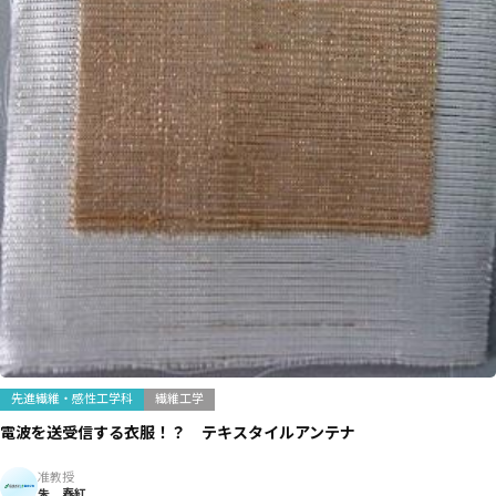
先進繊維・感性工学科
繊維工学
電波を送受信する衣服！？ テキスタイルアンテナ
准教授
朱 春紅