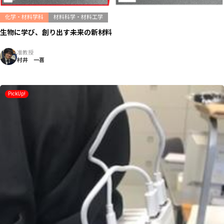
化学・材料学科
材料科学・材料工学
生物に学び、創り出す未来の新材料
准教授
村井 一喜
PickUp!