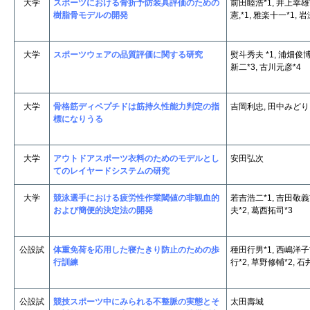
大学
スポーツにおける骨折予防装具評価のための
前田睦浩*1, 井上幸雄*
樹脂骨モデルの開発
憲,*1, 雅楽十一*1, 
大学
スポーツウェアの品質評価に関する研究
熨斗秀夫 *1, 浦畑俊博 
新二*3, 古川元彦*4
大学
骨格筋ディペプチドは筋持久性能力判定の指
吉岡利忠, 田中みどり
標になりうる
大学
アウトドアスポーツ衣料のためのモデルとし
安田弘次
てのレイヤードシステムの研究
大学
競泳選手における疲労性作業閾値の非観血的
若吉浩二*1, 吉田敬義*
および簡便的決定法の開発
夫*2, 葛西拓司*3
公設試
体重免荷を応用した寝たきり防止のための歩
種田行男*1, 西嶋洋子*
行訓練
行*2, 草野修輔*2, 石
公設試
競技スポーツ中にみられる不整脈の実態とそ
太田壽城