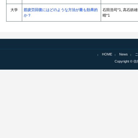
大学
筋疲労回復にはどのような方法が最も効果的
石田浩司*1, 高石鉄雄*
か？
晴*1
HOME
News
Copyright © 