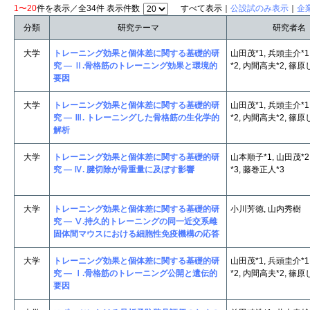
1〜20
件を表示／全34件 表示件数
すべて表示｜
公設試のみ表示
｜
企
分類
研究テーマ
研究者名
大学
トレーニング効果と個体差に関する基礎的研
山田茂*1, 兵頭圭介*1
究 ― Ⅱ.骨格筋のトレーニング効果と環境的
*2, 内間高夫*2, 篠原
要因
大学
トレーニング効果と個体差に関する基礎的研
山田茂*1, 兵頭圭介*1
究 ― Ⅲ. トレーニングした骨格筋の生化学的
*2, 内間高夫*2, 篠原
解析
大学
トレーニング効果と個体差に関する基礎的研
山本順子*1, 山田茂*2
究 ― Ⅳ. 腱切除が骨重量に及ぼす影響
*3, 藤巻正人*3
大学
トレーニング効果と個体差に関する基礎的研
小川芳徳, 山内秀樹
究 ― Ⅴ.持久的トレーニングの同一近交系雌
固体間マウスにおける細胞性免疫機構の応答
大学
トレーニング効果と個体差に関する基礎的研
山田茂*1, 兵頭圭介*1
究 ― Ⅰ.骨格筋のトレーニング公開と遺伝的
*2, 内間高夫*2, 篠原
要因