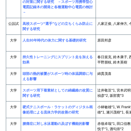
の対策に関する研究 －スポーツ用携帯型心
電図記録木の開発と各種運動中心電図の検討
－
公設試
高校スポーツ“選手”などの立ちくらみ防止に
八家正俊, 八家伸方,
関する研究
大学
人生80年時代の体力に関する基礎的研究
原田邦彦
大学
持久性トレーニングにスプリント走を加える
春日規克, 鈴木康子, 
効果
平野朋枝, 鈴木英樹
大学
頭部の熱的被覆がスポーツ時の体温調節に与
綿貫茂喜
える影響
大学
スポーツ用下着素材としての綿繊維の改質に
辻井敬亘*1, 宮本武明*
関する研究
禎彦*2, 坂部寛*3
大学
硬式テニスボール・ラケットのディジタル画
小林敏雄*1, W. Fran
像処理による流体力学的改善の研究
雄*1, 瀬川茂樹*1, 長
大学
腰痛症に対し水泳運動の及ぼす機能的影響
赤嶺卓哉*1, 田口信教*
悦子*1, 酒匂崇*2