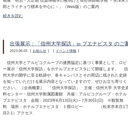
画展「明治・大正期 信濃博物学の夜明けと長野県師範学校 －矢澤米
郎とライチョウ標本を中心に－」（Web版）のご案内
続きを読む
出張展示：「信州大学探訪」in ブエナビスタ のご
2023.06.05
[
お知らせ
]
[
イベント情報
]
信州大学とアルピコクループの連携協定に基づく事業として、ロビ
ー展示「信州大学探訪」をホテルブエナビスタにて開催します。 信
州大学の開学に至る軌跡や、各キャンパスとその周辺に残された史跡
を知っていただける展示内容となっていますので、ぜひお立ち寄りく
ださい。 ［企画概要］ 「信州大学探訪」 主催：信州大学 大学史
料センター・信州大学附属図書館 共催：アルピコグループ・ホテル
ブエナビスタ 会期：2023年6月13日(火)～7月30日(日) ※観覧無
料 場所：ホテルブエナビスタ １階ロビー （松本市本庄1
目2-1）アクセス
ーーーーーーーーーー