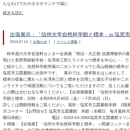
んなわけでかのタカネマンテマ誠に
続きを読む
出張展示：「信州大学自然科学館と標本」in 塩尻
2023.07.14
[
お知らせ
]
[
イベント情報
]
昨年度の大学史資料センター企画展「明治・大正期 信濃博物学の夜
明けと長野県師範学校－矢澤米三郎とライチョウ標本を中心に－」で
ご紹介した、自然科学館所蔵の二ホンライチョウと高山植物の標本が
塩尻市立図書館に出張中です。 展示では、標本類をはじめとして、
標本の収集に携わった矢澤米三郎と標本を活用した遺伝子分析や二ホ
ンライチョウ保護活動についてもご覧いただけますので、近くにお越
しの際はぜひお立ち寄りください。【企画展概要】「信州大学自然科
学館と標本」日時：令和5年6月30日（金）～7月30日（日） ※
詳しくは開館情報をご覧ください。場所：塩尻市立図書館本館 1階
示コーナー 【お問合せ】塩尻市立図書館 本館（水曜日、毎月最終月
曜日休館） 電話：0263-53-3365塩尻市立図書館イベ
ト情報：【企画展】「信州大学自然科学館と標本」 ＜関連リンク＞企