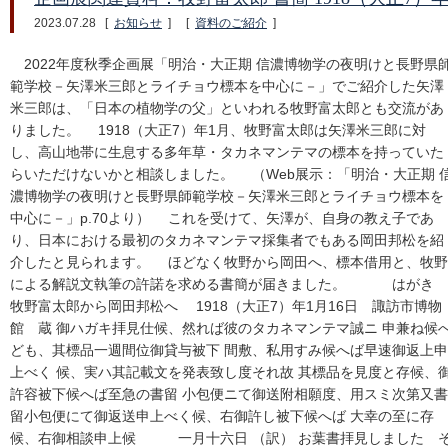
2023.07.28
[
お知らせ
]
[
資料のご紹介
]
2022年度秋季企画展「明治・大正期 信濃博物学の夜明けと長野県
範学校－矢澤米三郎とライチョウ標本を中心に－」でご紹介した矢澤
米三郎は、「日本の植物学の父」といわれる牧野富太郎とも交流があ
りました。 1918（大正7）年1月、牧野富太郎は矢澤米三郎に対
し、高山地帯に生息する多年草・タカネマンテマの標本を持っていた
らいただけないかと相談しました。 （Web展示：「明治・大正期 
濃博物学の夜明けと長野県師範学校－矢澤米三郎とライチョウ標本を
中心に－」p.70より） これを受けて、矢澤が、自身の教え子であ
り、日本における最初のタカネマンテマ採集者でもある岡田邦松を紹
介したと見られます。 ほどなく牧野から岡田へ、標本借用と、牧野
による解説文執筆の許諾を求める書簡が届きました。 はが
牧野富太郎から岡田邦松へ 1918（大正7）年1月16日 諏訪市博物
館 蔵 御ハガキ拝見仕候、然れば彼のタカネマンテマ誠ニ 申兼ね候
ども、其標品一週間位御貸与被下 間敷、私用すみ候へば早速御返上申
上べく 候、実ハ其記載文を発表致し度それ故 其標品を見度と存候、
許容被下候へば至急の書留 小包便ニて御送附相願度、用スミ次第又書
留小包便にて御返送申上べく候、右御許し被下候へば 大幸の至に存
候、右御相談申上候 一月十六日 （訳） お葉書拝見しました 