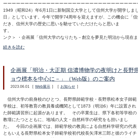
ーーーーーーーーーーーーーーーーーーーーーーーーーーーーーーー
1949（昭和24）年6月1日に新制国立大学として信州大学が開学し
日」としています。今年で開学74周年を迎えますが、この機会に「
だき、信州大学の歴史に思いを馳せていただけたらと思いま
す。 ＜
ンク＞ ・企画展「信州大学のなりたち－創立を夢見た明治から現在まで
続きを読む
企画展「明治・大正期 信濃博物学の夜明けと長野
ョウ標本を中心に－」（Web版）のご案内
2023.06.01
[
Web展示
]
[
お知らせ
]
信州大学の前身校のひとつ、長野県師範学校・長野県松本女子師範
学校は、初等教育の教員養成機関として1873（明治6）年に設置され
た師範講習所に起源があります。 その卒業生は、県下各初等学校の
教壇にたつとともに、地域の人文・自然科学の研究をも担いまし
た。 今回の企画展では、師範学校の教員による自然科学研究の代表
ともいえる長野県松本女子師範学校初代校長矢澤米三郎と彼のライチ