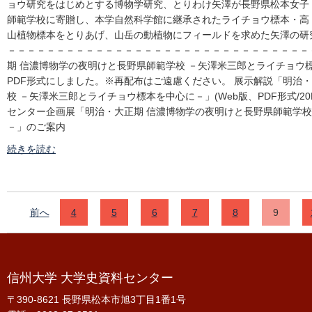
ョウ研究をはじめとする博物学研究、とりわけ矢澤が長野県松本女子
師範学校に寄贈し、本学自然科学館に継承されたライチョウ標本・高
山植物標本をとりあげ、山岳の動植物にフィールドを求めた矢澤の研
－－－－－－－－－－－－－－－－－－－－－－－－－－－－－－－
期 信濃博物学の夜明けと長野県師範学校 －矢澤米三郎とライチョウ標
PDF形式にしました。※再配布はご遠慮ください。 展示解説「明治
校 －矢澤米三郎とライチョウ標本を中心に－」(Web版、PDF形式/2
センター企画展「明治・大正期 信濃博物学の夜明けと長野県師範学校
－」のご案内
続きを読む
前へ
4
5
6
7
8
9
信州大学 大学史資料センター
〒390-8621 長野県松本市旭3丁目1番1号