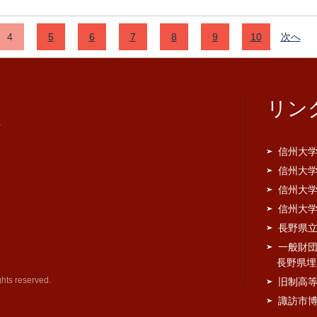
4
5
6
7
8
9
10
次へ
リン
号
信州大
信州大
信州大
信州大
長野県
一般財団
長野県埋
s reserved.
旧制高
諏訪市