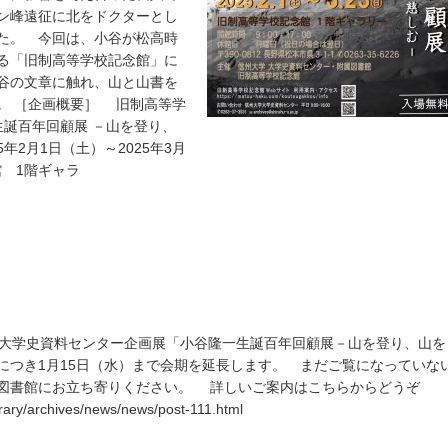
ン峰遠征に北をドクターとし
た。 今回は、小谷が松高時
る「旧制高等学校記念館」に
谷の文章に触れ、山と山書を
。 ［企画概要］ 旧制高等学
生誕百年回顧展 －山を登り、
年2月1日（土）～2025年3月
 1階ギャラ
大学史資料センター企画展「小谷隆一生誕百年回顧展－山を登り、山を
につき1月15日（水）まで会期を延長します。 まだご覧になっていな
属図書館にお立ち寄りください。 詳しいご案内はこちらからどうぞ
ibrary/archives/news/news/post-111.html