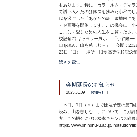
もあります。特に、カラコルム・ディラ
て誘い入れたのは隊長を務めた小谷でし
代を過ごした「あがたの森」敷地内にあ
て企画展を開催します。この機会に、小
こよなく愛した男の人生をご覧ください
校記念館 ギャラリー展示 「小谷隆一
山を読み、山を慈しむ－」 会期：2025
23日（日） 場所：旧制高等学校記念館
続きを読む
会期延長のお知らせ
2025.01.09
[
お知らせ
]
本日、9日（木）まで開催予定の第7回
読み、山を慈しむ－」について、ご好評
方、この機会にぜひ松本キャンパス附
https://www.shinshu-u.ac.jp/institution/l