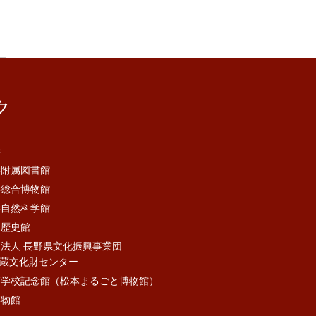
ク
学
学附属図書館
学総合博物館
学自然科学館
立歴史館
法人 長野県文化振興事業団
蔵文化財センター
等学校記念館（松本まるごと博物館）
博物館