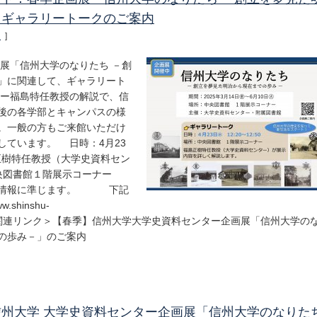
」ギャラリートークのご案内
報
]
展「信州大学のなりたち －創
」に関連して、ギャラリート
ー福島特任教授の解説で、信
後の各学部とキャンパスの様
。一般の方もご来館いただけ
しています。 日時：4月23
福島正樹特任教授（大学史資料セン
中央図書館１階展示コーナー
開館情報に準じます。 下記
shinshu-
y/matsumoto/ ＜関連リンク＞【春季】信州大学大学史資料センター企画展「信州大学の
の歩み－」のご案内
州大学 大学史資料センター企画展「信州大学のなりた