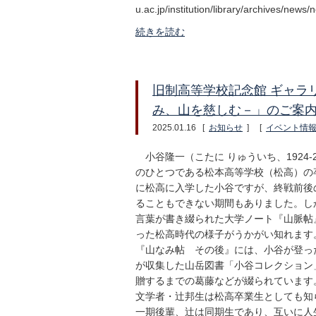
u.ac.jp/institution/library/archives
続きを読む
旧制高等学校記念館 ギャラ
み、山を慈しむ－」のご案
2025.01.16
[
お知らせ
]
[
イベント情
小谷隆一（こたに りゅういち、1924-
のひとつである松本高等学校（松高）の
に松高に入学した小谷ですが、終戦前後
ることもできない期間もありました。し
言葉が書き綴られた大学ノート『山脈帖
った松高時代の様子がうかがい知れます
『山なみ帖 その後』には、小谷が登っ
が収集した山岳図書「小谷コレクション
贈するまでの葛藤などが綴られています
文学者・辻邦生は松高卒業生としても知
一期後輩、辻は同期生であり、互いに人