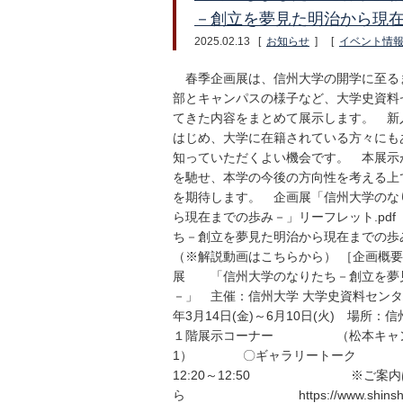
－創立を夢見た明治から現
2025.02.13
[
お知らせ
]
[
イベント情
春季企画展は、信州大学の開学に至る
部とキャンパスの様子など、大学史資料
てきた内容をまとめて展示します。 新
はじめ、大学に在籍されている方々にも
知っていただくよい機会です。 本展示
を馳せ、本学の今後の方向性を考える上
を期待します。 企画展「信州大学のな
ら現在までの歩み－」リーフレット.pd
ち－創立を夢見た明治から現在までの歩み
（※解説動画はこちらから） ［企画概
展 「信州大学のなりたち－創立を夢
－」 主催：信州大学 大学史資料センタ
年3月14日(金)～6月10日(火) 場所
１階展示コーナー （松本キャンパス
1） 〇ギャラリートーク 日
12:20～12:50 ※ご案内
ら https://www.shinsh