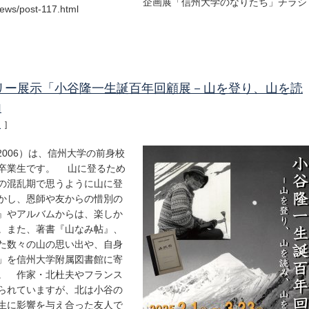
企画展「信州大学のなりたち」チラシ
/news/news/post-117.html
リー展示「小谷隆一生誕百年回顧展－山を登り、山を読
内
報
]
2006）は、信州大学の前身校
卒業生です。 山に登るため
の混乱期で思うように山に登
かし、恩師や友からの惜別の
』やアルバムからは、楽しか
。また、著書『山なみ帖』、
た数々の山の思い出や、自身
」を信州大学附属図書館に寄
。 作家・北杜夫やフランス
られていますが、北は小谷の
生に影響を与え合った友人で