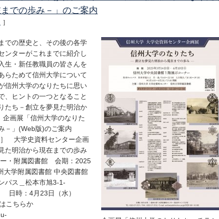
在までの歩み－」のご案内
報
]
までの歴史と、その後の各学
センターがこれまでに紹介し
入生・新任教職員の皆さんを
あらためて信州大学について
が信州大学のなりたちに思い
で、ヒントの一つとなること
りたち－創立を夢見た明治か
f 企画展「信州大学のなりた
－」(Web版)のご案内
要］ 大学史資料センター企画
見た明治から現在までの歩み
ー・附属図書館 会期：2025
：信州大学附属図書館 中央図書館
＿松本市旭3-1-
時：4月23日（水）
はこちらか
u-