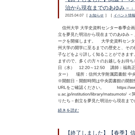
治から現在までのあゆみ－
2025.04.07
[
お知らせ
]
[
イベント情
信州大学 大学史資料センター春季企画
立を夢見た明治から現在までのあゆみ－
ークを開催します。 大学史資料センタ
州大学の開学に至るまでの歴史と、その
子などをより詳しく知ることができます
ますので、多くの方々のお越しをお待ち
日（水） 12:20～12:50 講師：
ター） 場所：信州大学附属図書館 
※開館日・開館時間は中央図書館の
URLをご確認ください。 https://www.
u.ac.jp/institution/librar
りたち－創立を夢見た明治から現在まで
続きを読む
【終了しました】【春季】信