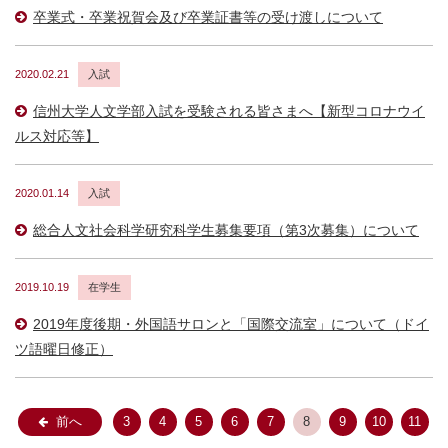
卒業式・卒業祝賀会及び卒業証書等の受け渡しについて
2020.02.21
入試
信州大学人文学部入試を受験される皆さまへ【新型コロナウイ
ルス対応等】
2020.01.14
入試
総合人文社会科学研究科学生募集要項（第3次募集）について
2019.10.19
在学生
2019年度後期・外国語サロンと「国際交流室」について（ドイ
ツ語曜日修正）
前へ
3
4
5
6
7
8
9
10
11