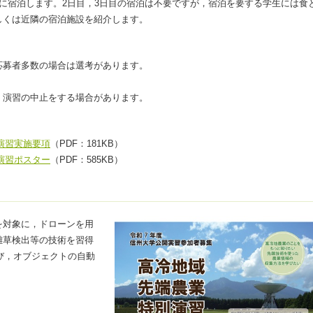
に宿泊します。2日目，3日目の宿泊は不要ですが，宿泊を要する学生には食
しくは近隣の宿泊施設を紹介します。
応募者多数の場合は選考があります。
，演習の中止をする場合があります。
演習実施要項
（PDF：181KB）
演習ポスター
（PDF：585KB）
を対象に，ドローンを用
雑草検出等の技術を習得
学び，オブジェクトの自動