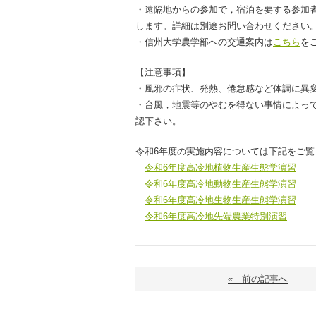
・遠隔地からの参加で，宿泊を要する参加
します。詳細は別途お問い合わせください
・信州大学農学部への交通案内は
こちら
を
【注意事項】
・風邪の症状、発熱、倦怠感など体調に異
・台風，地震等のやむを得ない事情によっ
認下さい。
令和6年度の実施内容については下記をご覧
令和6年度高冷地植物生産生態学演習
令和6年度高冷地動物生産生態学演習
令和6年度高冷地生物生産生態学演習
令和6年度高冷地先端農業特別演習
« 前の記事へ