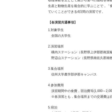
収穫体験を主として農から食への過程を体
生産と動物生産を複合的に学ぶことで，「
ていくことができる4日間の演習です。
【各演習共通事項】
1.対象学生
全国の大学生
2.演習場所
構内ステーション（長野県上伊那郡南箕輪村
野辺山ステーション（長野県南佐久郡南牧村
3.集合場所
信州大学農学部伊那キャンパス
4.参加費用
演習期間中の食費，宿泊費等(1,000～2,
※各演習とも，集合場所までの交通費は
5.宿泊