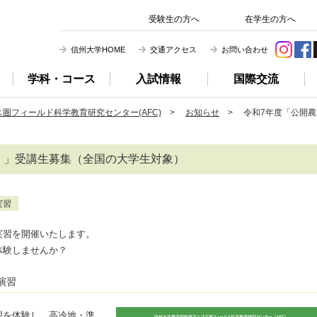
信州大学 農学部
受験生の方へ
在学生の方へ
信州大学HOME
交通アクセス
お問い合わせ
学科・コース
入試情報
国際交流
圏フィールド科学教育研究センター(AFC)
>
お知らせ
> 令和7年度「公開農
）」受講生募集（全国の大学生対象）
実習
実習を開催いたします。
体験しませんか？
演習
理を体験し，高冷地・準