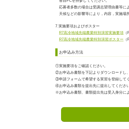
各自PCを持参してください。
応募者多数の場合は受講志望理由書等に
天候などの影響等により，内容，実施場
7.実施要項およびポスター
R7高冷地域先端農業特別演習実施要項
（P
R7高冷地域先端農業特別演習ポスター
（P
お申込み方法
①実施要項をご確認ください。
②お申込み書類を下記よりダウンロードし
③申請フォームで希望する実習を登録して
④お申込み書類を提出先に提出してくださ
※お申込み書類、書類提出先は受入身分に