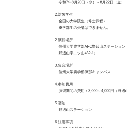
令和7年8月20日（水）～8月22日（金）
2.対象学生
全国の大学院生（修士課程）
※学部生の受講はできません。
2.演習場所
信州大学農学部AFC野辺山ステーション
野辺山字二ツ山462-1）
3.集合場所
信州大学農学部伊那キャンパス
4.参加費用
演習期間の費用：3,000～4,000円
5.宿泊
野辺山ステーション
6.注意事項