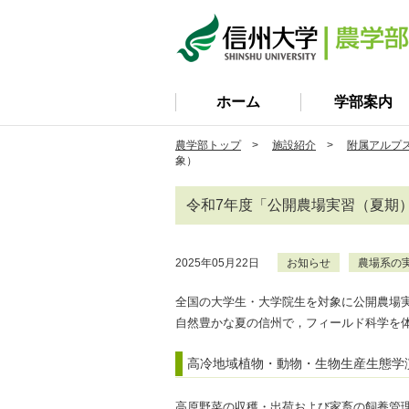
ホーム
学部案内
農学部トップ
>
施設紹介
>
附属アルプス
象）
令和7年度「公開農場実習（夏期
2025年05月22日
お知らせ
農場系の
全国の大学生・大学院生を対象に公開農場
自然豊かな夏の信州で，フィールド科学を
高冷地域植物・動物・生物生産生態学
高原野菜の収穫・出荷および家畜の飼養管