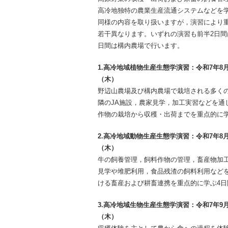
高冷地独特の農業生産流通システムなどを
同様の内容を取り扱いますが，演習により
若干異なります。いずれの演習も前半2日間
日間は構内農場で行います。
1.高冷地域植物生産生態学演習：令和7年8月
（木）
野辺山農場及び構内農場で栽培される多く
隣のJA施設，農家見学，加工実習などを通
作物の栽培から収穫・出荷までを重点的に学
2.高冷地域動物生産生態学演習：令和7年8月
（木）
牛の飼養管理，飼料作物の管理，畜産物加
見学や堆肥利用，食品残渣の飼料利用など
ける畜産および耕畜連携を重点的に学ぶ4日
3.高冷地域生物生産生態学演習：令和7年9月
（木）