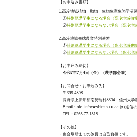
【お申込み書類】
1.高冷地域植物・動物・生物生産生態学演
①
特別聴講学生になる場合（高冷地域植
②
特別聴講学生にならない場合（高冷地
2.高冷地域先端農業特別演習
①
特別聴講学生になる場合（高冷地域先
②
特別聴講学生にならない場合（高冷地
【お申込み締切】
令和7年7月4日（金）（農学部必着）
【お問合せ・お申込み先】
〒399‐4598
長野県上伊那郡南箕輪村8304 信州大
Email：afc_infor★shinshu-u.a
TEL：0265-77-1318
【その他】
・集合場所までの旅費は自己負担です。