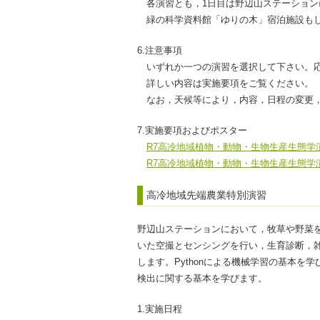
各演習とも，1日目は野辺山ステーション
緑の科学資料館「ゆりの木」宿泊施設も
6.注意事項
いずれか一つの演習を選択して下さい。
詳しい内容は実施要項をご覧ください。
なお，天候等により，内容，日程の変更
7.実施要項およびポスター
R7高冷地域植物・動物・生物生産生態学
R7高冷地域植物・動物・生物生産生態学
高冷地域先端農業特別演習
野辺山ステーションにおいて，牧草や野菜
いた空撮とセンシングを行い，生育診断，
します。Pythonによる機械学習の基本を
検出に関する基本を学びます。
1.実施日程