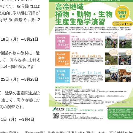
学びます。各演習はほぼ
重点的に取り組む項目が
は野辺山農場で，後半2
18日（月）～8月21日
の園芸作物を教材に，近
して，高冷地域における
ぶ4日間の演習です。
25日（月）～8月28日
工，近隣の畜産関連施設
を通して，高冷地域にお
間の演習です。
1日（月）～9月4日