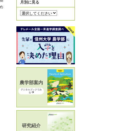
物
月別に見る
め
農学部案内
デジタルブックでみ
る
研究紹介