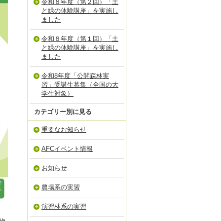
令和８年度（第２回）「土
と緑の体験講座」を実施し
ました
令和８年度（第１回）「土
と緑の体験講座」を実施し
ました
令和8年度「公開森林実
習」受講生募集（全国の大
学生対象）
カテゴリー別に見る
重要なお知らせ
AFCイベント情報
お知らせ
農場系の実習
演習林系の実習