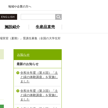
地域や企業の方へ
ENGLISH
施設紹介
生産品直売
場実習（夏期）」受講生募集（全国の大学生対
お知らせ
最新のお知らせ
令和８年度（第４回）「土
と緑の体験講座」を実施し
ました
令和８年度（第３回）「土
と緑の体験講座」を実施し
ました