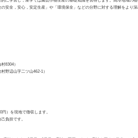
験的に学習し，座学では園芸作物生産の基礎知識を習得します。高冷地域の植
食の安全，安心，安定生産」や「環境保全」などの分野に対する理解をより深
8304）
野辺山字二ツ山462-1）
000円）を現地で徴収します。
自己負担です。