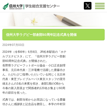
信州大学ラグビー部創部60周年記念式典を開催
2024年07月03日
2024年（令和6年）6月8日、JR松本駅前の「ホテ
ルブエナビスタ」にて、『信州大学ラグビー部創
部60周年記念式典』が開催された。
長野県ラグビーフットボール協会・小口正史副理
事長、元日本代表・三洋電機で活躍した齋藤功さ
ん、たびたびご指導いただいている同じく元日本
代表・東芝ブレイブルーパス東京スタッフの望月
雄太さんの3名の来賓を招き、創部1期のOBから
今春の新入部員まで関係者約120名が集まり60周
年の節目を祝った。
式典では、創部当初からお世話になっている齋藤
功さんに感謝状と記念品を贈呈し、本学の中村宗