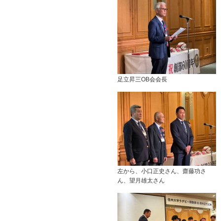
足立昇三OB会会長
左から、小口正史さん、齋藤功さ
ん、望月雄太さん