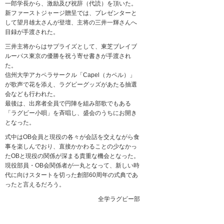
一郎学長から、激励及び祝辞（代読）を頂いた。
新ファーストジャージ贈呈では、プレゼンターと
して望月雄太さんが登壇、主将の三井一輝さんへ
目録が手渡された。
三井主将からはサプライズとして、東芝ブレイブ
ルーパス東京の優勝を祝う寄せ書きが手渡され
た。
信州大学アカペラサークル「Capel（カペル）」
が歌声で花を添え、ラグビーグッズがあたる抽選
会なども行われた。
最後は、出席者全員で円陣を組み部歌でもある
「ラグビー小唄」を斉唱し、盛会のうちにお開き
となった。
式中はOB会員と現役の各々が会話を交えながら食
事を楽しんでおり、直接かかわることの少なかっ
たOBと現役の関係が深まる貴重な機会となった。
現役部員・OB会関係者が一丸となって、新しい時
代に向けスタートを切った創部60周年の式典であ
ったと言えるだろう。
全学ラグビー部