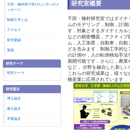
研究室概要
千田・種村研で学びたい方へのメ
ッセージ
千田・種村研究室ではダイナ
制御工学とは
ムのモデリング，制御，計測
アクセス
す．対象とするダイナミカル
などの精密機器，アクティブ
研究業績
ム，人工衛星，自動車，自動
どを含みます．制御工学的な
受賞
の計測や，人の転倒検知手法
展開可能です．さらに，農業
研究テーマ
など， 分野を融合した新し
研究テーマ
これらの研究成果は，様々な
種産業に応用されています．
研究題目
博士論文
修士論文
卒業論文