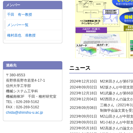
メンバー
千田 有一教授
メンバー一覧
種村昌也 准教授
連絡先
ニュース
〒380-8553
長野県長野市若里4-17-1
2024年12月10日
M2米田さんが第6
信州大学工学部
2024年09月02日
M2坂さんが中部支
機械システム工学科
2023年12月18日
M1武藤さんが第6
機械南棟3F 千田・種村研究室
2023年12月04日
M2西田さんの論文
TEL：026-269-5162
三橋さん（2021年
FAX：026-269-5162
2023年09月08日
制御学会論文賞を受
chida@shinshu-u.ac.jp
2023年09月01日
M2山田さんが中部
2023年09月01日
M1小杉さんが中部
2023年05月18日
M2高坂さんの論文がM