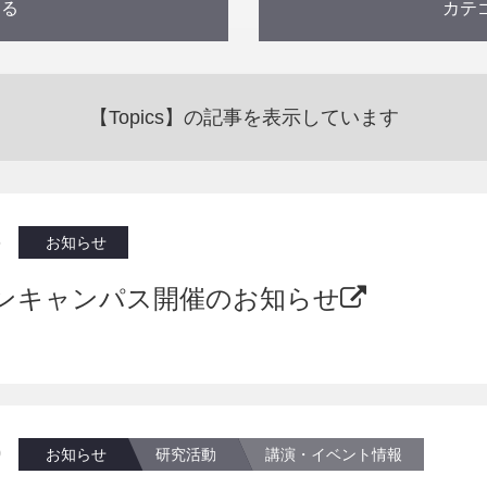
する
カテ
)
)
)
)
)
)
)
)
)
)
)
講演
【Topics】の記事を表示しています
6
お知らせ
ンキャンパス開催のお知らせ
0
お知らせ
研究活動
講演・イベント情報