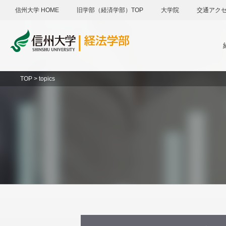
信州大学 HOME
旧学部（経済学部）TOP
大学院
交通アク
TOP > topics
アドミッションポリシー
メール
一