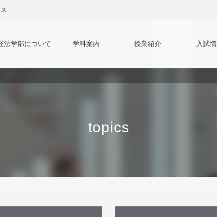
セス
経法学部について
学科案内
授業紹介
入試情
でのお問い合わせ
般選抜
学部長挨拶
学校推薦型選抜
応用経済学科 教員
ティプロマポリシー
証明書等の交付について
第2年次編入試
総合法律学科 教員
沿革
よくあるご質問
私費外国人留
国際交流
topics