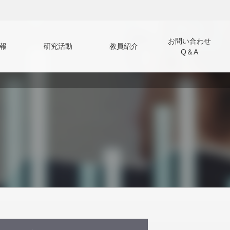
お問い合わせ
報
研究活動
教員紹介
Q＆A
（Q＆A）
学生選抜
入試結果の情報開示