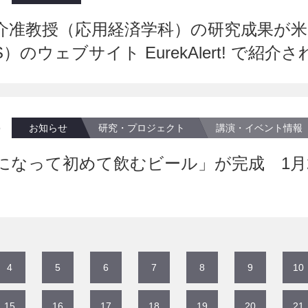
介准教授（応用経済学科）の研究成果が米
S）のウェブサイト EurekAlert! で紹介され
5
お知らせ
研究・プロジェクト
講演・イベント情報
歳になって初めて飲むビール」が完成 1月
4
5
6
7
8
9
10
15
16
17
18
19
20
21