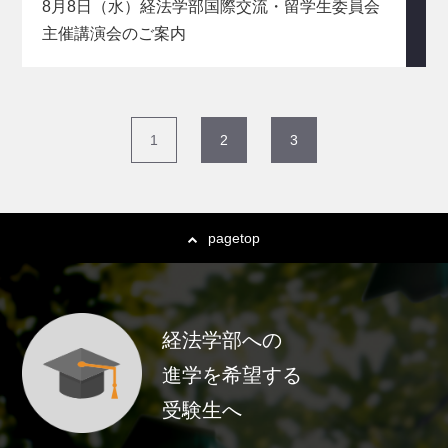
8月8日（水）経法学部国際交流・留学生委員会
主催講演会のご案内
1
2
3
pagetop
経法学部への
進学を希望する
受験生へ