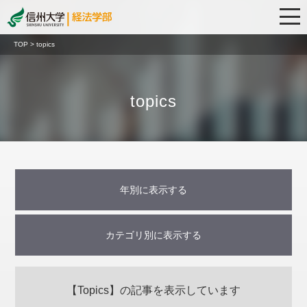
TOP > topics
topics
年別に表示する
2022年 (18)
2021年 (25)
2020年 (22)
2019年 (20)
2018年 (26)
2017年 (24)
2016年 (22)
2023年 (9)
2015年 (3)
カテゴリ別に表示する
講演・イベント情報
お知らせ
研究活動
全て
【Topics】の記事を表示しています