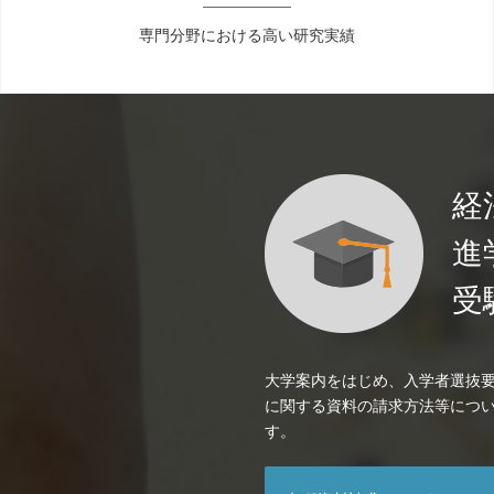
専門分野における高い研究実績
経
進
受
大学案内をはじめ、入学者選抜
に関する資料の請求方法等につ
す。