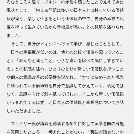
ろなところを巡り、メキシコの矛盾を感じたことで見えてきた
現状として、「抱える問題は多いが日本人とは持っている価値
観が違う。楽しく生きるという価値観の中で、自分の幸福の尺
度を持って生きているから幸福度が高い」との見解を述べられ
ました。
そして、自身がメキシコへ行って学び、感じたこととして、
「日本の幸福度が低いのは、他との比較で価値を図っているこ
と」「みんなと違うこと、小さな違いを比べて気にしすぎてい
る」との私感を述べ、ひとりひとりが新しい価値観を持つこと
や個人の意識改革の必要性を説かれ、「すでに決められた概念
に縛られている価値観を自分で意識してかえていく。否定では
なく、意識を向けて殻を破ってほしい。そこから新しい価値観
がうまれてくるはず」と日本人の価値観と幸福感についてお話
しいただきました。
マキナリー氏が講義を聴講する学生に対して留学意向の有無
を質問したところ、「考えたことがない」「英語が話せないか