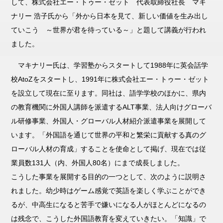
して、株式会社エー・トゥー・ゼット 代表取締役社長 マキ
ナリー 浩子氏から「外から日本を見て、新しい価値を生み出し
ていこう ～世界が君を待っている～」と題して講義が行われ
ました。
マキナリー氏は、学習塾からスタートして1988年に英会話学
校AtoZをスタートし、1991年に株式会社エー・トゥー・ゼット
を設立して現在に至ります。同社は、語学学校のほかに、県内
の教育機関に外国人講師を派遣するALT事業、法人向けグローバ
ル研修事業、外国人・グローバル人材紹介派遣事業を展開して
います。「外国語を通じて世界の平和と繁栄に貢献する真のグ
ローバル人材の育成」することを使命として掲げ、現在では従
業員数131人（内、外国人80名）にまで成長しました。
こうした事業を展開する目的の一つとして、次のように説明さ
れました。幼少時はゲーム感覚で英語を楽しく学ぶことができ
るが、中高生になると苦手で嫌いになる人がほとんどになるの
は残念で、こうした外国語教育を変えていきたい。「知識」で