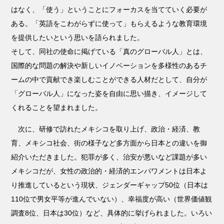
はなく、「使う」ということにフォーカスを当てていく必要が
ある。「英語をこわがらずに使って」もらえるような教育環境
を提供したいという思いを語られました。
そして、同社の使命に掲げている「真のグローバル人」とは、
国際的な問題の解決や新しいイノベーションを多様性のあるチ
ームの中で貢献でき楽しむことができる人材だとして、自分が
「グローバル人」になった姿を自由に思い描き、イメージして
くれることを望まれました。
次に、研修で訪れたメキシコを取り上げ、政治・経済、教
育、メキシコ社会、街の様子など多方面から日本との違いを御
紹介いただきました。犯罪が多く、治安が悪いなど課題が多い
メキシコだが、女性の政治的・経済的エンパワメントは日本よ
り推進しているという現状、ジェンダーギャップ50位（日本は
110位で男女平等が進んでいない）、幸福度が高い（世界価値観
調査8位、日本は30位）など、具体的に挙げられました。いろい