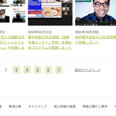
12日
2022年01月11日
2021年10月19日
大学との国際交流
農学部版COIL型授業（国際
海外農学実習をCOIL型授
STさくらサイエ
共修オンライン学習）生物生
で実施しました
ラム）を実施しま
産プログラムを開講しました
2
3
4
5
6
7
次のページへ »
報
教員公募
サイトマップ
個人情報の保護
情報公開のご案内