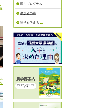
国内プログラム
ー
修
参加者の声
留学を考える
ラ
農学部案内
を
デジタルブックでみ
る