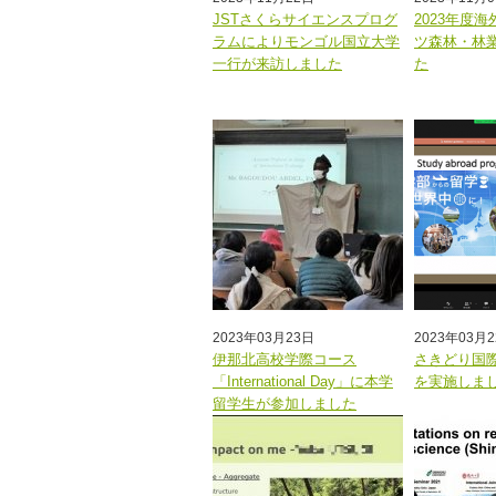
JSTさくらサイエンスプログ
2023年度
ラムによりモンゴル国立大学
ツ森林・林
一行が来訪しました
た
2023年03月23日
2023年03月
伊那北高校学際コース
さきどり国
「International Day」に本学
を実施しま
留学生が参加しました