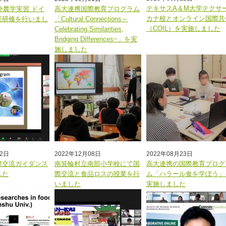
テキサスA＆M大学テクサ
海外農学実習 ドイ
高大連携国際教育プログラム
カナ校とオンライン国際共
業研修を行いまし
「Cultural Connections～
（COIL）を実施しました
Celebrating Similarities,
Bridging Differences~」を実
施しました
22日
2022年12月08日
2022年08月23日
際交流ガイダンス
南箕輪村立南部小学校にて国
高大連携の国際教育プログ
した
際交流と食品ロスの授業を行
ム「ハラール食を学ぼう」
いました
実施しました