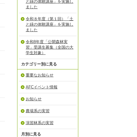
と緑の体験講座」を実施し
ました
令和８年度（第１回）「土
と緑の体験講座」を実施し
ました
令和8年度「公開森林実
習」受講生募集（全国の大
学生対象）
カテゴリー別に見る
重要なお知らせ
AFCイベント情報
お知らせ
農場系の実習
演習林系の実習
月別に見る