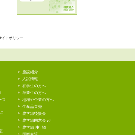
サイトポリシー
施設紹介
入試情報
在学生の方へ
ス
卒業生の方へ
ース
地域や企業の方へ
生産品直売
はこ
農学部後援会
農学部同窓会
農学部刊行物
程）
国際交流