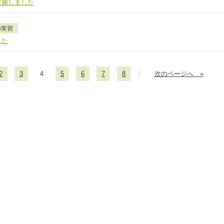
実施しました
の実習
した
2
3
4
5
6
7
8
次のページへ »