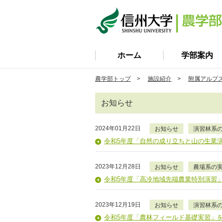
ホーム
学部案内
農学部トップ
>
施設紹介
>
附属アルプス
お知らせ
2024年01月22日
お知らせ
演習林系
令和5年度「自然の成り立ちと山の生業
2023年12月28日
お知らせ
農場系の
令和5年度「高冷地域先端農業特別演習
2023年12月19日
お知らせ
演習林系
令和5年度「農林フィールド基礎実習」