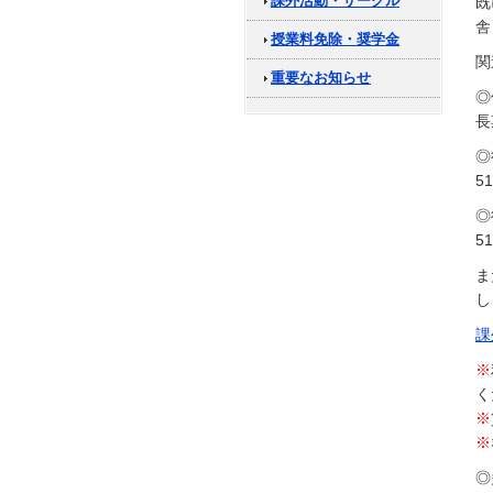
課外活動・サークル
既
舎
授業料免除・奨学金
関
重要なお知らせ
◎
長
◎
5
◎
5
ま
し
課
※
く
※
※
◎