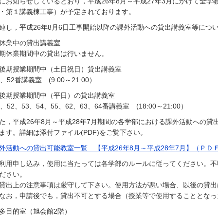
にお知らせしているとおり，平成26年8月～平成27年3月にかけて全
・第１講義棟工事）が予定されております。
連し，平成26年8月6日工事開始以降の課外活動への貸出講義室等につ
休業中の貸出講義室
期休業期間中の貸出は行いません。
後期授業期間中（土日祝日）貸出講義室
1、52番講義室 (9:00～21:00）
後期授業期間中（平日）の貸出講義室
1、52、53、54、55、62、63、64番講義室 (18:00～21:00）
た，平成26年8月～平成28年7月期間の各学部における課外活動への
ます。詳細は添付ファイル(PDF)をご覧下さい。
外活動への貸出可能教室一覧 【平成26年8月～平成28年7月】（ＰＤＦ
利用申し込み，使用に当たっては各学部のルールに従ってください。不
ださい。
貸出上の注意事項は厳守して下さい。使用方法が悪い場合、以後の貸出
なお，申請後でも，貸出不可とする場合（授業等で使用することとなっ
多目的室（旭会館2階）