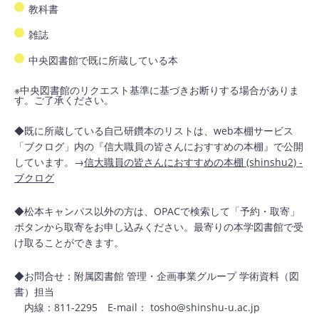
教科書
雑誌
中央図書館で既に所蔵している本
※中央図書館のリクエスト基準に基づきお断りする場合がありま
す。ご了承ください。
◆既に所蔵している自己研鑽本のリストは、web本棚サービス
「ブクログ」内の『信大職員の皆さんにおすすめの本棚』で公開
しています。→
信大職員の皆さんにおすすめの本棚 (shinshu2) -
ブクログ
◆松本キャンパス以外の方は、OPACで検索して「予約・取寄」
ボタンから取寄をお申し込みください。最寄りの本学図書館で受
け取ることができます。
◆お問合せ：附属図書館 管理・企画事業グループ 学術資料（図
書）担当
内線：811-2295 E-mail： tosho@shinshu-u.ac.jp