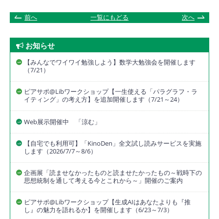
前へ
一覧にもどる
次へ
お知らせ
【みんなでワイワイ勉強しよう】数学大勉強会を開催します
（7/21）
ピアサポ@Libワークショップ【一生使える「パラグラフ・ラ
イティング」の考え方】を追加開催します（7/21～24）
Web展示開催中 「涼む」
【自宅でも利用可】「KinoDen」全文試し読みサービスを実施
します（2026/7/7～8/6）
企画展「読ませなかったものと読ませたかったもの～戦時下の
思想統制を通して考える今とこれから～」開催のご案内
ピアサポ@Libワークショップ【生成AIはあなたよりも『推
し』の魅力を語れるか】を開催します（6/23～7/3）