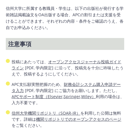
信州大学に所属する教職員・学生は、以下の出版社が発行する学
術雑誌掲載論文をOA出版する場合、APCの割引または支援を受
けることができます。それぞれの内容・条件をご確認のうえ、各
自でお申込みください。
注意事項
投稿にあたっては、
オープンアクセスジャーナル投稿ガイド
ライン
[PDF, 学内限定] に沿って、投稿先を十分に吟味したう
えで、投稿するようにしてください。
APC支払額実態把握のため、
財務会計システム購入申請デー
タ入力
[PDF, 学内限定] にご協力をお願いします。ただし、
APCサポート制度（Elsevier,Springer,Wiley）
利用の場合は、
入力不要です。
信州大学機関リポジトリ（SOAR-IR）
を利用した公開は無料
です。詳細は
機関リポジトリでのオープンアクセスのページ
をご覧ください。