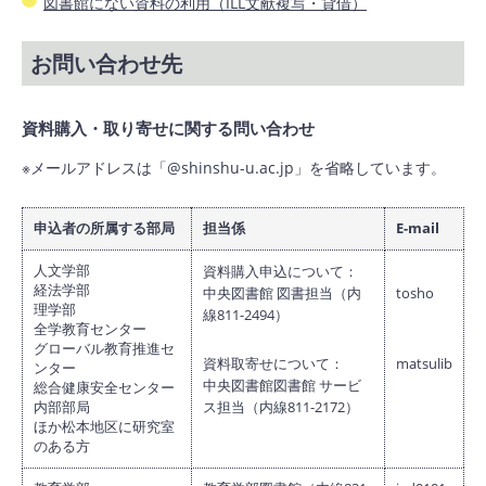
図書館にない資料の利用（ILL文献複写・貸借）
お問い合わせ先
資料購入・取り寄せに関する問い合わせ
※メールアドレスは「@shinshu-u.ac.jp」を省略しています。
申込者の所属する部局
担当係
E-mail
人文学部
資料購入申込について：
経法学部
中央図書館 図書担当（内
tosho
理学部
線811-2494）
全学教育センター
グローバル教育推進セ
資料取寄せについて：
matsulib
ンター
中央図書館図書館 サービ
総合健康安全センター
内部部局
ス担当（内線811-2172）
ほか松本地区に研究室
のある方