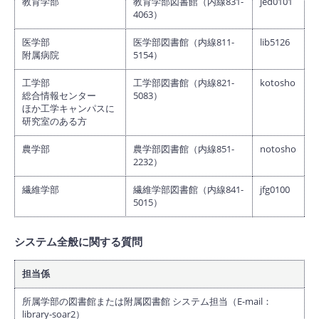
教育学部
教育学部図書館（内線831-
jed0101
4063）
医学部
医学部図書館（内線811-
lib5126
附属病院
5154）
工学部
工学部図書館（内線821-
kotosho
総合情報センター
5083）
ほか工学キャンパスに
研究室のある方
農学部
農学部図書館（内線851-
notosho
2232）
繊維学部
繊維学部図書館（内線841-
jfg0100
5015）
システム全般に関する質問
担当係
所属学部の図書館または附属図書館 システム担当（E-mail：
library-soar2）