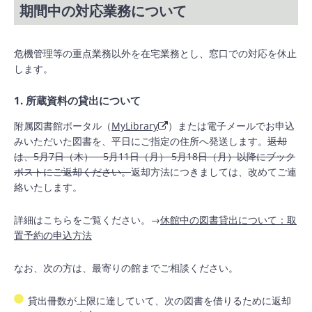
期間中の対応業務について
危機管理等の重点業務以外を在宅業務とし、窓口での対応を休止
します。
1. 所蔵資料の貸出について
附属図書館ポータル（
MyLibrary
）または電子メールでお申込
みいただいた図書を、平日にご指定の住所へ発送します。
返却
は、
5月7日（木） 5月11日（月）
5月18日（月）以降にブック
ポストにご返却ください。
返却方法につきましては、改めてご連
絡いたします。
詳細はこちらをご覧ください。→
休館中の図書貸出について：取
置予約の申込方法
なお、次の方は、最寄りの館までご相談ください。
貸出冊数が上限に達していて、次の図書を借りるために返却