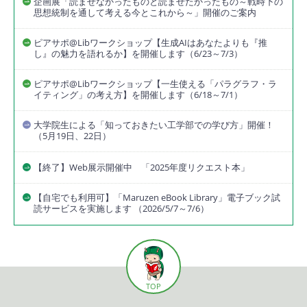
企画展「読ませなかったものと読ませたかったもの～戦時下の
思想統制を通して考える今とこれから～」開催のご案内
ピアサポ@Libワークショップ【生成AIはあなたよりも『推
し』の魅力を語れるか】を開催します（6/23～7/3）
ピアサポ@Libワークショップ【一生使える「パラグラフ・ラ
イティング」の考え方】を開催します（6/18～7/1）
大学院生による「知っておきたい工学部での学び方」開催！
（5月19日、22日）
【終了】Web展示開催中 「2025年度リクエスト本」
【自宅でも利用可】「Maruzen eBook Library」電子ブック試
読サービスを実施します （2026/5/7～7/6）
TOP