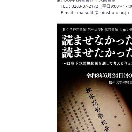
TEL：0263-37-2172（平日9:00～17:
E-mail：matsulib@shinshu-u.ac.jp