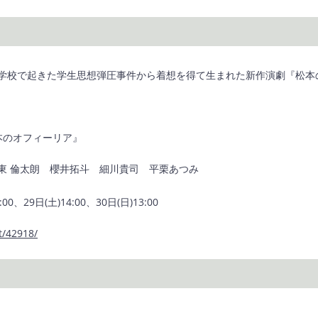
学校で起きた学生思想弾圧事件から着想を得て生まれた新作演劇『松本
本のオフィーリア』
東 倫太朗 櫻井拓斗 細川貴司 平栗あつみ
00、29日(土)14:00、30日(日)13:00
t/42918/