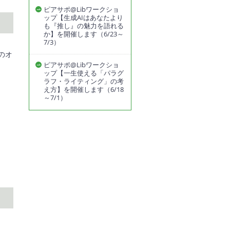
ピアサポ@Libワークショ
ップ【生成AIはあなたより
も『推し』の魅力を語れる
か】を開催します（6/23～
7/3）
のオ
ピアサポ@Libワークショ
ップ【一生使える「パラグ
ラフ・ライティング」の考
え方】を開催します（6/18
～7/1）