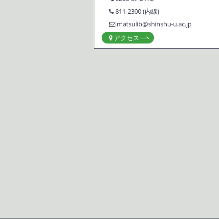
811-2300 (内線)
matsulib@shinshu-u.ac.jp
アクセス