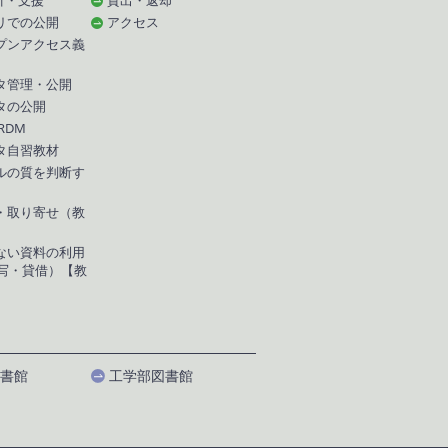
引・支援
貸出・返却
リでの公開
アクセス
プンアクセス義
タ管理・公開
タの公開
 RDM
タ自習教材
ルの質を判断す
・取り寄せ（教
ない資料の利用
複写・貸借）【教
書館
工学部図書館