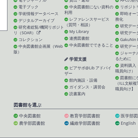
電子ジャーナル
貸出・返却
APCの割
電子ブック
中央図書館にない資料の
リポジト
利用
学術情報データベース
即時オー
レファレンスサービス
務化
デジタルアーカイブ
（質問・相談）
研究デー
研究者総覧/機関リポジト
My Library
リ（SOAR）
研究デー
連携図書館
コレクション
GakuNin
中央図書館でできること
中央図書館企画展（Web
研究デー
版）
ジャーナ
学習支援
るために
資料購入
ピアサポ@Lib アドバイ
職員向け）
ザー
図書館に
館内施設・設備
（ILL文献
ガイダンス・講習会
職員向け】
読書案内
図書館を選ぶ
中央図書館
教育学部図書館
医学部図
農学部図書館
繊維学部図書館
English