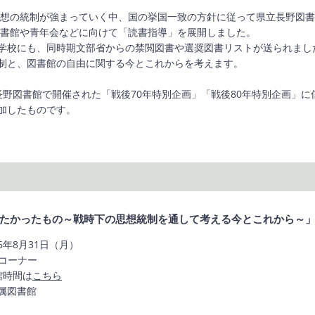
や思想の統制が強まっていく中、国の挙国一致の方針に従って県立長野図
図書館や青年会などに向けて「読書指導」を展開しました。
学校にも、同時期文部省からの禁閲図書や選奨図書リストが送られまし
制と、図書館の自由に関する今とこれからを考えます。
立長野図書館で開催された「戦後70年特別企画」「戦後80年特別企画」に
加したものです。
たかったもの～戦時下の思想統制を通して考える今とこれから～
26年8月31日（月）
示コーナー
館時間は
こちら
附属図書館