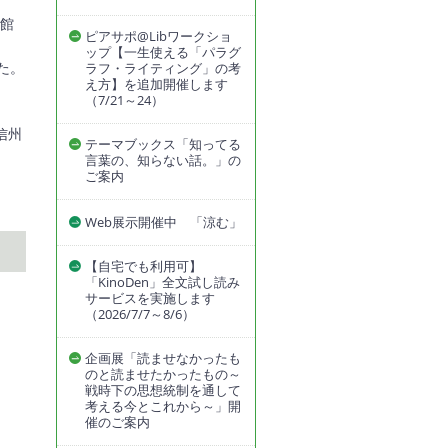
書館
ピアサポ@Libワークショ
ップ【一生使える「パラグ
た。
ラフ・ライティング」の考
え方】を追加開催します
（7/21～24）
信州
テーマブックス「知ってる
言葉の、知らない話。」の
ご案内
Web展示開催中 「涼む」
【自宅でも利用可】
「KinoDen」全文試し読み
サービスを実施します
」
（2026/7/7～8/6）
企画展「読ませなかったも
のと読ませたかったもの～
戦時下の思想統制を通して
考える今とこれから～」開
催のご案内