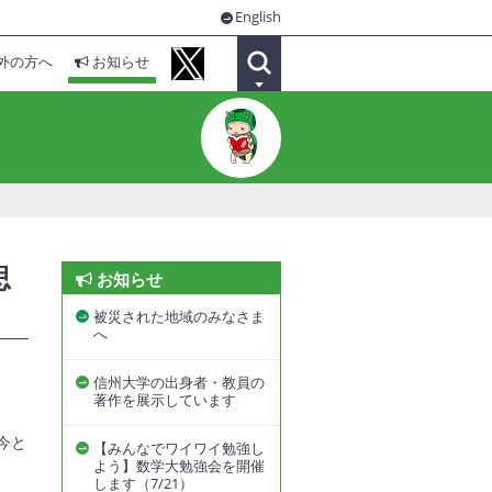
English
外の方へ
お知らせ
思
お知らせ
被災された地域のみなさま
へ
信州大学の出身者・教員の
著作を展示しています
今と
【みんなでワイワイ勉強し
よう】数学大勉強会を開催
します（7/21）