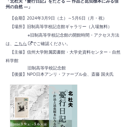
「北杜夫『憂行日記』をたどる ― 作品と昆虫標本にみる信
州の自然 ―」
【会期】2024年3月9日（土）～5月6日（月・祝）
【場所】旧制高等学校記念館ギャラリー（入場無料）
※旧制高等学校記念館の開館時間・アクセス方法
は、
こちら
でご確認ください。
【主催】信州大学附属図書館・大学史資料センター・自然
科学館
旧制高等学校記念館
【後援】NPO日本アンリ・ファーブル会、斎藤 国夫氏