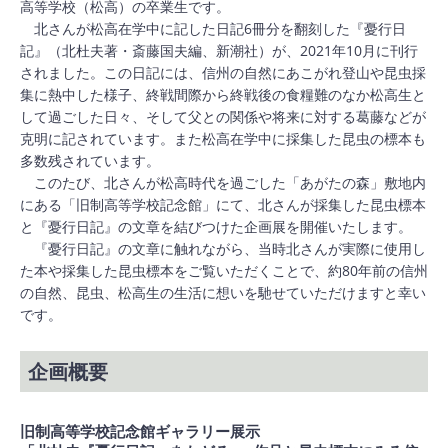
高等学校（松高）の卒業生です。
北さんが松高在学中に記した日記6冊分を翻刻した『憂行日
記』（北杜夫著・斎藤国夫編、新潮社）が、2021年10月に刊行
されました。この日記には、信州の自然にあこがれ登山や昆虫採
集に熱中した様子、終戦間際から終戦後の食糧難のなか松高生と
して過ごした日々、そして父との関係や将来に対する葛藤などが
克明に記されています。また松高在学中に採集した昆虫の標本も
多数残されています。
このたび、北さんが松高時代を過ごした「あがたの森」敷地内
にある「旧制高等学校記念館」にて、北さんが採集した昆虫標本
と『憂行日記』の文章を結びつけた企画展を開催いたします。
『憂行日記』の文章に触れながら、当時北さんが実際に使用し
た本や採集した昆虫標本をご覧いただくことで、約80年前の信州
の自然、昆虫、松高生の生活に想いを馳せていただけますと幸い
です。
企画概要
旧制高等学校記念館ギャラリー展示