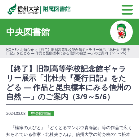
中央図書館
HOME
>
お知らせ
> 【終了】旧制高等学校記念館ギャラリー展示「北杜夫『憂行
日記』をたどる ― 作品と昆虫標本にみる信州の自然 ―」のご案内（3/9～5/6）
【終了】旧制高等学校記念館ギャラ
リー展示「北杜夫『憂行日記』をた
どる ― 作品と昆虫標本にみる信州の
自然 ―」のご案内（3/9～5/6）
2024.03.08
中央図書館
『楡家の人びと』『どくとるマンボウ青春記』等の作品で広く
知られている作家・北杜夫さんは、信州大学の前身校の1つ松本