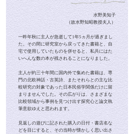
水野美知子
（故水野知昭教授夫人）
一昨年秋に主人が急逝して1年5ヵ月が過ぎまし
た。その間に研究室から戻ってきた書籍と、自
宅で使用していたものを併せると、私共にはた
いへんな数の本が残されることになりました。
主人が約三十年間に国内外で集めた書籍は、専
門の北欧神話・古英詩、またそれらとの主な比
較研究の対象であった日本民俗学関係だけに留
まりませんでした。その広がりは、さまざまな
比較領域から事例を見つけ出す探究心と論文執
筆意欲ゆえと思われます。
見返しの遊びに記された購入の日付・書店名な
どを目にすると、その当時が懐かしく思い出さ