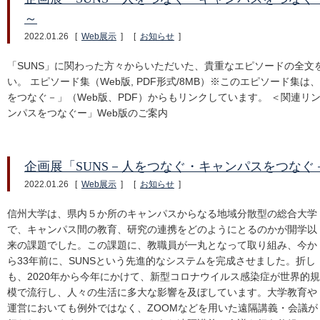
～
2022.01.26
[
Web展示
]
[
お知らせ
]
「SUNS」に関わった方々からいただいた、貴重なエピソードの全文
い。 エピソード集（Web版, PDF形式/8MB）※このエピソード集
をつなぐ－」（Web版、PDF）からもリンクしています。 ＜関連リ
ンパスをつなぐー」Web版のご案内
企画展「SUNS－人をつなぐ・キャンパスをつなぐ
2022.01.26
[
Web展示
]
[
お知らせ
]
信州大学は、県内５か所のキャンパスからなる地域分散型の総合大学
で、キャンパス間の教育、研究の連携をどのようにとるのかが開学以
来の課題でした。この課題に、教職員が一丸となって取り組み、今か
ら33年前に、SUNSという先進的なシステムを完成させました。折し
も、2020年から今年にかけて、新型コロナウイルス感染症が世界的規
模で流行し、人々の生活に多大な影響を及ぼしています。大学教育や
運営においても例外ではなく、ZOOMなどを用いた遠隔講義・会議が