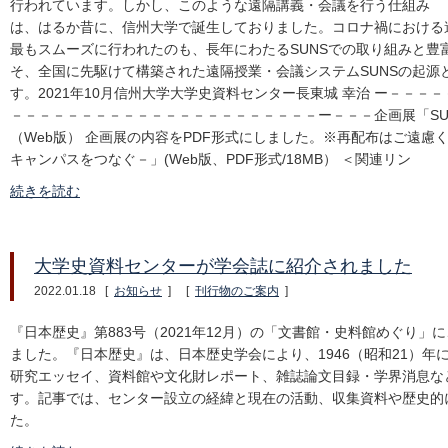
行われています。しかし、このような遠隔講義・会議を行う仕組み
は、はるか昔に、信州大学で誕生しておりました。コロナ禍における
最もスムーズに行われたのも、長年にわたるSUNSでの取り組みと豊
そ、全国に先駆けて構築された遠隔授業・会議システムSUNSの起源
す。2021年10月信州大学大学史資料センター長東城 幸治 ー－－
－－－－－－－－－－－－－－－－－－－－－－ー－－－企画展「SU
（Web版） 企画展の内容をPDF形式にしました。※再配布はご遠慮く
キャンパスをつなぐ－」(Web版、PDF形式/18MB） ＜関連リン
続きを読む
大学史資料センターが学会誌に紹介されました
2022.01.18
[
お知らせ
]
[
刊行物のご案内
]
『日本歴史』第883号（2021年12月）の「文書館・史料館めぐり
ました。『日本歴史』は、日本歴史学会により、1946（昭和21）
研究エッセイ、資料館や文化財レポート、雑誌論文目録・学界消息な
す。記事では、センター設立の経緯と現在の活動、収集資料や歴史的
た。