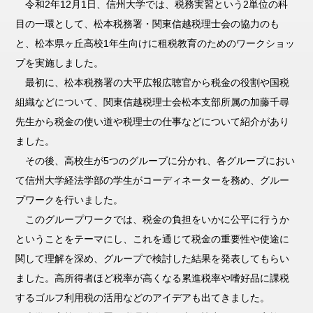
令和2年12月1日、信州大学では、税務実習という2単位の科
目の一環として、松本税務署・関東信越税理士会の協力のも
と、松本県ヶ丘高校1年生向けに租税教育のためのワークショッ
プを実施しました。
最初に、松本税務署の大平広報広聴官から税金の役割や国税
組織などについて、関東信越税理士会松本支部所属の加藤千尋
先生から税金の使い道や税理士の仕事などについて紹介があり
ました。
その後、高校生が5つのグループに分かれ、各グループにおい
て信州大学経法学部の学生がコーディネーターを務め、グルー
プワークを行いました。
このグループワークでは、税金の負担をいかに公平に行うか
ということをテーマにし、これを通じて税金の重要性や使途に
関して理解を深め、グループで検討した結果を発表してもらい
ました。高所得者ほど税率が高くなる累進税率や嗜好品に課税
するゴルフ利用税の活用などのアイデアも出てきました。