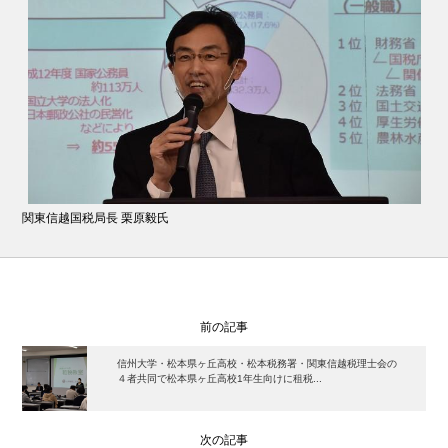
関東信越国税局長 栗原毅氏
前の記事
信州大学・松本県ヶ丘高校・松本税務署・関東信越税理士会の
４者共同で松本県ヶ丘高校1年生向けに租税...
次の記事