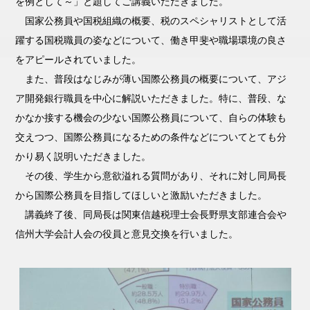
を例として～」と題してご講義いただきました。
国家公務員や国税組織の概要、税のスペシャリストとして活
躍する国税職員の姿などについて、働き甲斐や職場環境の良さ
をアピールされていました。
また、普段はなじみが薄い国際公務員の概要について、アジ
ア開発銀行職員を中心に解説いただきました。特に、普段、な
かなか接する機会の少ない国際公務員について、自らの体験も
交えつつ、国際公務員になるための条件などについてとても分
かり易く説明いただきました。
その後、学生から意欲溢れる質問があり、それに対し同局長
から国際公務員を目指してほしいと激励いただきました。
講義終了後、同局長は関東信越税理士会長野県支部連合会や
信州大学会計人会の役員と意見交換を行いました。